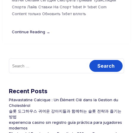
Матчи Онлайн сегодня Смотреть Прямые Трансляции
Спорта Лайв Ставки На Спорт 1xbet ᐉ 1xbet Com
Content только Обновить 1хбет вплоть
Continue Reading →
Recent Posts
Pitavastatine Calcique : Un Élément Clé dans la Gestion du
Cholestérol
슬롯 도그하우스 귀여운 강아지들과 함께하는 슬롯 전략과 즐기는
방법
experiencia casino sin registro guía práctica para jugadores
modernos