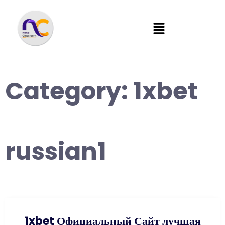
Category:
1xbet
russian1
1xbet Официальный Сайт лучшая