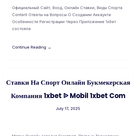
Официальный Сайт, Вход, Онлайн Ставки, Виды Спорта
Content Ответы на Вопросы О Создании Аккаунта
Особенности Регистрации Через Приложение 1хбет
состояла
Continue Reading →
Ставки На Спорт Онлайн Букмекерская
Компания 1xbet ᐉ Mobil 1xbet Com
July 17, 2025