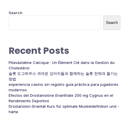
Search
Search
Recent Posts
Pitavastatine Calcique : Un Élément Clé dans la Gestion du
Cholestérol
슬롯 도그하우스 귀여운 강아지들과 함께하는 슬롯 전략과 즐기는
방법
experiencia casino sin registro guía práctica para jugadores
modernos
Efectos del Drostanolone Enanthate 200 mg Cygnus en el
Rendimiento Deportivo
Drostanolon-Enantat Kurs für optimale Muskeldefinition und -
härte