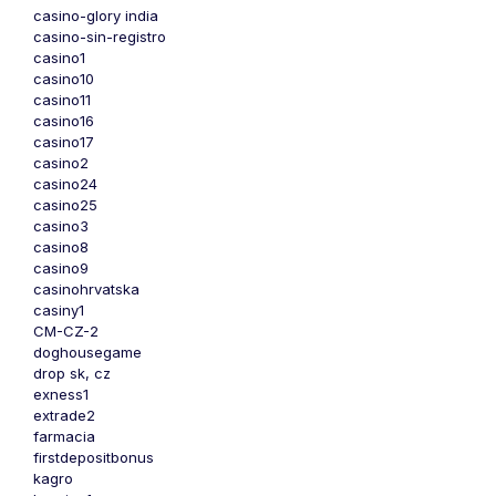
casino-glory india
casino-sin-registro
casino1
casino10
casino11
casino16
casino17
casino2
casino24
casino25
casino3
casino8
casino9
casinohrvatska
casiny1
CM-CZ-2
doghousegame
drop sk, cz
exness1
extrade2
farmacia
firstdepositbonus
kagro