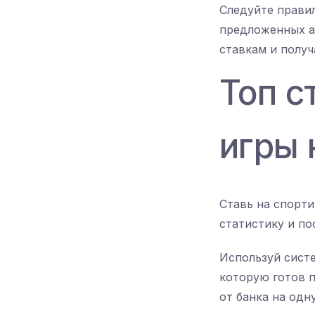
Следуйте прави
предложенных ак
ставкам и получ
Топ с
игры 
Ставь на спорти
статистику и по
Используй сист
которую готов п
от банка на одну