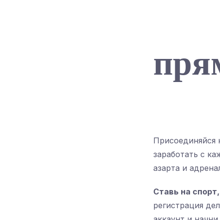
пря
Присоединяйся к
заработать с ка
азарта и адрена
Ставь на спорт,
регистрация дел
аккаунт и начни