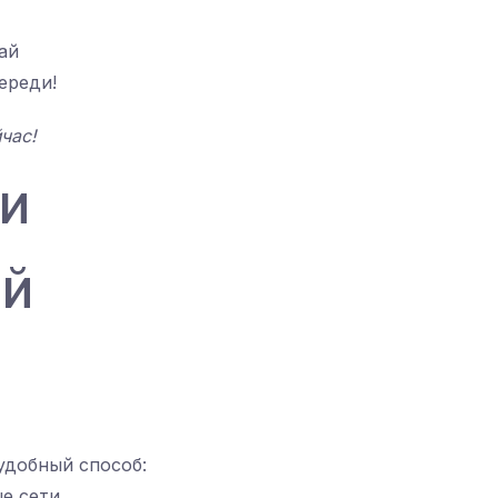
ай
ереди!
час!
 и
ый
удобный способ:
е сети.