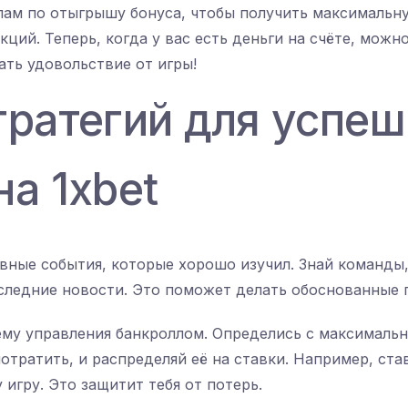
лам по отыгрышу бонуса, чтобы получить максимальн
ций. Теперь, когда у вас есть деньги на счёте, можн
ать удовольствиe от игры!
тратегий для успе
на 1xbet
вные события, которые хорошо изучил. Знай команды,
следние новости. Это поможет делать обоснованные 
ему управления банкроллом. Определись с максималь
отратить, и распределяй её на ставки. Например, ста
 игру. Это защитит тебя от потерь.