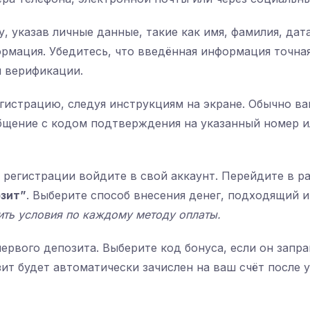
у, указав личные данные, такие как имя, фамилия, дат
рмация. Убедитесь, что введённая информация точная,
я верификации.
гистрацию, следуя инструкциям на экране. Обычно ва
бщение с кодом подтверждения на указанный номер 
 регистрации войдите в свой аккаунт. Перейдите в р
зит”
. Выберите способ внесения денег, подходящий 
ить условия по каждому методу оплаты.
ервого депозита. Выберите код бонуса, если он запр
ит будет автоматически зачислен на ваш счёт после 