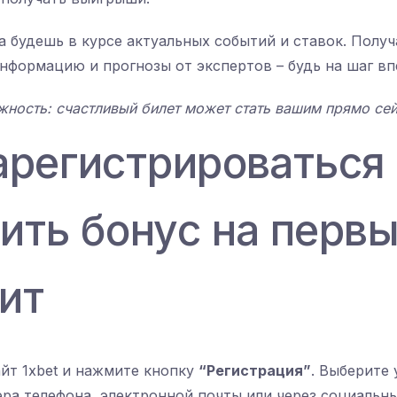
а будешь в курсе актуальных событий и ставок. Получ
нформацию и прогнозы от экспертов – будь на шаг вп
жность: счастливый билет может стать вашим прямо сей
арегистрироваться
ить бонус на перв
ит
йт 1xbet и нажмите кнопку
“Регистрация”
. Выберите 
а телефона, электронной почты или через социальны