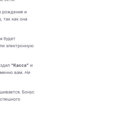
а рождения и
 так как она
м будет
или электронную
аздел
“Касса”
и
именно вам.
Не
ашивается. Бонус
успешного