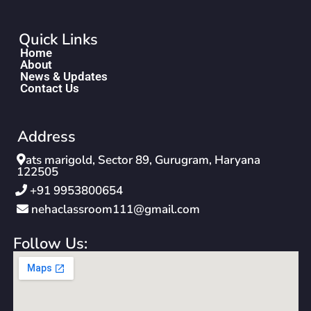
Quick Links
Home
About
News & Updates
Contact Us
Address
ats marigold, Sector 89, Gurugram, Haryana
122505
‪+91 9953800654‬
nehaclassroom111@gmail.com
Follow Us: