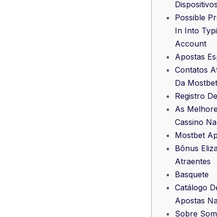
Dispositivo
Possible P
In Into Typ
Account
Apostas Esp
Contatos A
Da Mostbet
Registro D
As Melhore
Cassino Na
Mostbet Ap
Bônus Eliz
Atraentes
Basquete
Catálogo D
Apostas Na
Sobre Some