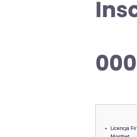
Ins
000
Licencja F
Mostbet