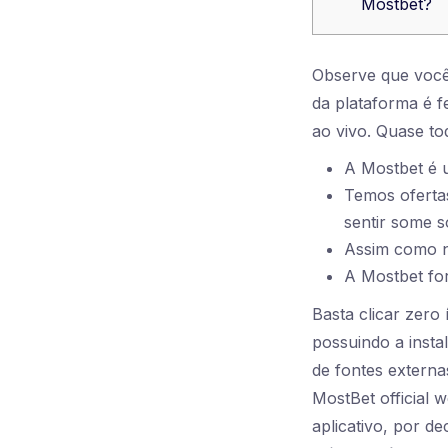
Mostbet?
Observe que você 
da plataforma é f
ao vivo. Quase to
A Mostbet é 
Temos ofertas
sentir some s
Assim como n
A Mostbet fo
Basta clicar zero
possuindo a instal
de fontes externas
MostBet official 
aplicativo, por d