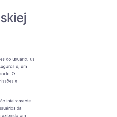
skiej
es do usuário, us
seguros e, em
porte. O
missões e
são inteiramente
usuários da
m exibindo um