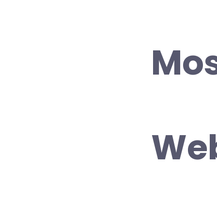
Mos
Web