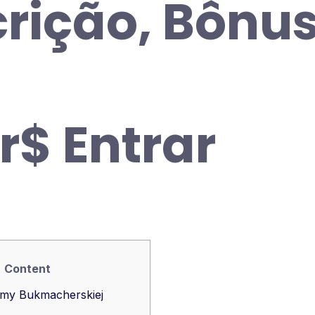
crição, Bônus
r$ Entrar
Content
irmy Bukmacherskiej