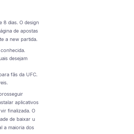
 8 dias. O design
página de apostas
te a new partida.
 conhecida.
uais desejam
para fãs da UFC.
eis.
 prosseguir
stalar aplicativos
ir finalizada. O
dade de baixar u
l a maioria dos