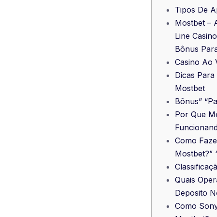
Tipos De A
Mostbet – 
Line Casin
Bônus Par
Casino Ao 
Dicas Para
Mostbet
Bônus” “P
Por Que Mo
Funcionan
Como Faze
Mostbet?” 
Classifica
Quais Oper
Deposito N
Como Sony 