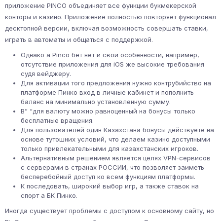
приложение PINCO объединяет все функции букмекерской
конторы и казино. Приложение полностью повторяет функционал
десктопной версии, включая возможность совершать ставки,
играть в автоматы и общаться с поддержкой.
Однако а Pinco бет нет и свои особенности, например,
отсутствие приложения для iOS же высокие требования
судя вейджеру.
Для активации того предложения нужно контрубийство на
платформе Пинко вход в личные кабинет и пополнить
баланс на минимально установленную сумму.
В” “для валюту можно равноценный на бонусы только
бесплатные вращения.
Для пользователей один Казахстана бонусы действуете на
основе тутошних условий, что делаем казино доступными
только привлекательными для казахстанских игроков.
Альтернативным решением является целях VPN-сервисов
с серверами в странах РОССИИ, что позволяет заиметь
бесперебойный доступ ко всем функциям платформы.
К последовать, широкий выбор игр, а также ставок на
спорт а БК Пинко.
Иногда существует проблемы с доступом к основному сайту, но