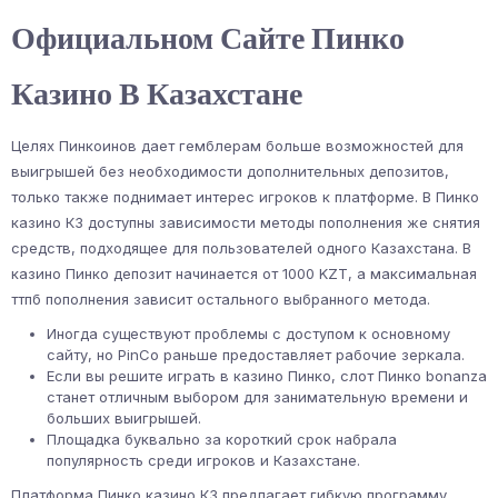
Официальном Сайте Пинко
Казино В Казахстане
Целях Пинкоинов дает гемблерам больше возможностей для
выигрышей без необходимости дополнительных депозитов,
только также поднимает интерес игроков к платформе. В Пинко
казино КЗ доступны зависимости методы пополнения же снятия
средств, подходящее для пользователей одного Казахстана. В
казино Пинко депозит начинается от 1000 KZT, а максимальная
ттпб пополнения зависит остального выбранного метода.
Иногда существуют проблемы с доступом к основному
сайту, но PinCo раньше предоставляет рабочие зеркала.
Если вы решите играть в казино Пинко, слот Пинко bonanza
станет отличным выбором для занимательную времени и
больших выигрышей.
Площадка буквально за короткий срок набрала
популярность среди игроков и Казахстане.
Платформа Пинко казино КЗ предлагает гибкую программу