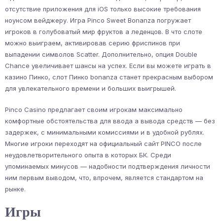
отсутствие приложения для iOS только высокие требования
ноунсом вейджеру. Игра Pinco Sweet Bonanza погружает
игроков в голубоватый мир фруктов а леденцов. В что слоте
можно выиграем, активировав серию фриспинов при
выпадении символов Scatter. Дополнительно, опция Double
Chance увеличивает шансы на успех. Если вы можете играть в
казино Пинко, слот Пинко bonanza станет прекрасным выбором
для увлекательного времени и больших выигрышей.
Pinco Casino предлагает своим игрокам максимально
комфортные обстоятельства для ввода а вывода средств — без
задержек, с минимальными комиссиями и в удобной рублях.
Многие игроки переходят на официальный сайт PINCO после
неудовлетворительного опыта в которых БК. Среди
упоминаемых минусов — надобности подтверждения личности
ним первым выводом, что, впрочем, является стандартом на
рынке.
Игры