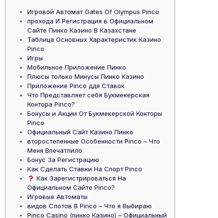
Игровой Автомат Gates Of Olympus Pinco
прохода И Регистрация в Официальном
Сайте Пинко Казино В Казахстане
Таблица Основных Характеристик Казино
Pinco
Игры
Мобильное Приложение Пинко
Плюсы только Минусы Пинко Казино
Приложение Pinco ддя Ставок
Что Представляет себя Букмекерская
Контора Pinco?
Бонусы и Акции От Букмекерской Конторы
Pinco
Официальный Сайт Казино Пинко
второстепенные Особенности Pinco – Что
Меня Впечатлило
Бонус За Регистрацию
Как Сделать Ставки На Спорт Pinco
Как Зарегистрироваться На
Официальном Сайте Pinco?
Игровые Автоматы
видов Слотов В Pinco – Что я Выбираю
Pinco Casino (пинко Казино) – Официальный