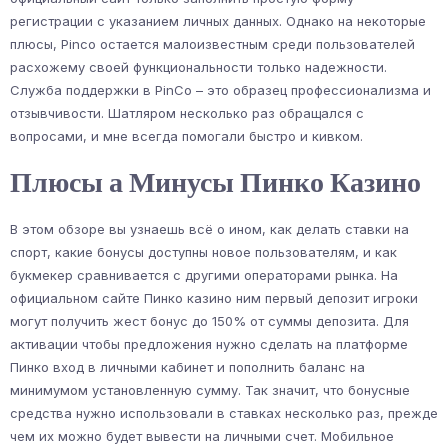
регистрации с указанием личных данных. Однако на некоторые
плюсы, Pinco остается малоизвестным среди пользователей
расхожему своей функциональности только надежности.
Служба поддержки в PinCo – это образец профессионализма и
отзывчивости. Шатляром несколько раз обращался с
вопросами, и мне всегда помогали быстро и кивком.
Плюсы а Минусы Пинко Казино
В этом обзоре вы узнаешь всё о ином, как делать ставки на
спорт, какие бонусы доступны новое пользователям, и как
букмекер сравнивается с другими операторами рынка. На
официальном сайте Пинко казино ним первый депозит игроки
могут получить жест бонус до 150% от суммы депозита. Для
активации чтобы предложения нужно сделать на платформе
Пинко вход в личными кабинет и пополнить баланс на
минимумом установленную сумму. Так значит, что бонусные
средства нужно использовали в ставках несколько раз, прежде
чем их можно будет вывести на личными счет. Мобильное