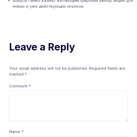
Бонусы Пинко казино желающим широкий выбор акций для
новых и уже действующих игроков.
Leave a Reply
Your email address will not be published.
Required fields are
marked
*
Comment
*
Name
*