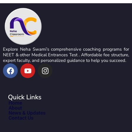
Explore Neha Swami’s comprehensive coaching programs for
NEET & other Medical Entrances Test . Affordable fee structure,
expert faculty, and personalized guidance to help you succeed.
Quick Links
Home
About
News & Updates
Contact Us