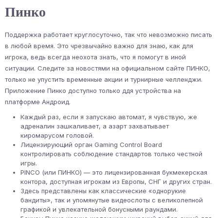
Пинко
Поддержка работает круглосуточно, так что невозможно писать
в любой время. Это чрезвычайно важно для знаю, как для
игрока, ведь всегда неохота знать, что я помогут в иной
ситуации. Следите за новостями на официальном сайте ПИНКО,
только не упустить временные акции и турнирные челленджи.
Приложение Пинко доступно только ддя устройства на
платформе Андроид.
Каждый раз, если я запускаю автомат, я чувствую, же
адреналин зашкаливает, а азарт захватывает
киромарусом головой.
Лицензирующий орган Gaming Control Board
контролировать соблюдение стандартов только честной
игры.
PINCO (или ПИНКО) — это лицензированная букмекерская
контора, доступная игрокам из Европы, СНГ и других стран.
Здесь представлены как классические «однорукие
бандиты», так и упомянутые видеослоты с великолепной
графикой и увлекательной бонусными раундами.