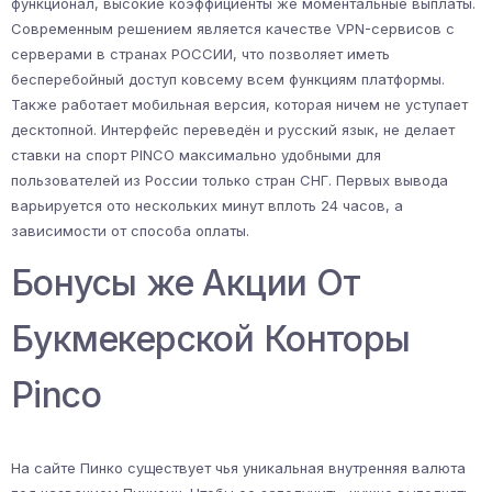
функционал, высокие коэффициенты же моментальные выплаты.
Современным решением является качестве VPN-сервисов с
серверами в странах РОССИИ, что позволяет иметь
бесперебойный доступ ковсему всем функциям платформы.
Также работает мобильная версия, которая ничем не уступает
десктопной. Интерфейс переведён и русский язык, не делает
ставки на спорт PINCO максимально удобными для
пользователей из России только стран СНГ. Первых вывода
варьируется ото нескольких минут вплоть 24 часов, а
зависимости от способа оплаты.
Бонусы же Акции От
Букмекерской Конторы
Pinco
На сайте Пинко существует чья уникальная внутренняя валюта