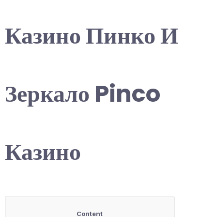
Казино Пинко И
Зеркало Pinco
Казино
Content