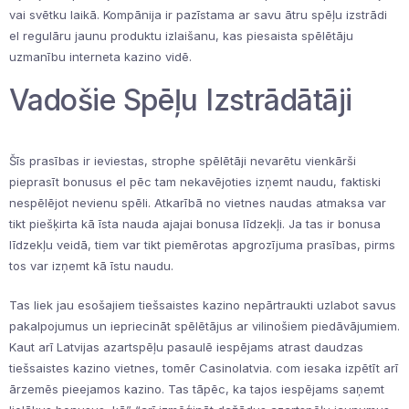
vai svētku laikā. Kompānija ir pazīstama ar savu ātru spēļu izstrādi
el regulāru jaunu produktu izlaišanu, kas piesaista spēlētāju
uzmanību interneta kazino vidē.
Vadošie Spēļu Izstrādātāji
Šīs prasības ir ieviestas, strophe spēlētāji nevarētu vienkārši
pieprasīt bonusus el pēc tam nekavējoties izņemt naudu, faktiski
nespēlējot nevienu spēli. Atkarībā no vietnes naudas atmaksa var
tikt piešķirta kā īsta nauda ajajai bonusa līdzekļi. Ja tas ir bonusa
līdzekļu veidā, tiem var tikt piemērotas apgrozījuma prasības, pirms
tos var izņemt kā īstu naudu.
Tas liek jau esošajiem tiešsaistes kazino nepārtraukti uzlabot savus
pakalpojumus un iepriecināt spēlētājus ar vilinošiem piedāvājumiem.
Kaut arī Latvijas azartspēļu pasaulē iespējams atrast daudzas
tiešsaistes kazino vietnes, tomēr Casinolatvia. com iesaka izpētīt arī
ārzemēs pieejamos kazino. Tas tāpēc, ka tajos iespējams saņemt