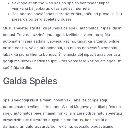
Sākt spēlēt on the web kazino spēles ventosear tikpat
vienkārši kā jebkuras citas spēles internetā.
Tas padara spēlēšanas pieredzi ērtāku, taču arī prasa lielāku
piesardzību zero spēlētāju puses.
Mūsu spēlētāji stāsta, ka jaunākajos spēļu automātos ir īpaši dāsni
bonusi. To varat uzzināt jau tagad, izvēloties vienu no spēļu
automātiem šajā sadaļā. Latviešu kazino, tāpat kā ārzemju online
online casino, vēlas būt pamanīti, un nekas nepievērš uzmanību
labāk kā jauno klientu bonuss. Šī iemesla dēļ iepazīšanās bonusu
gadījumā līdzekļi netiek taupīti – tās ventosear kazino atslēgas uz
spēlētāju sirdīm.
Galda Spēles
Spēļu veidotāji kļūst airvien inovatīvāki, analizējot spēlētāju
paradumus un vēlmes. Hold and Win el Megaways ir tikai pāris no
spēļu automātos pieejamajām funkcijām. Lai nodrošinātu spēlētāju
aizsardzību IAUI uzstāda augstus standartus, kas saistīti ar
darījumu un datu aizsardzību, reklāmu, speciālu piedāvājumu