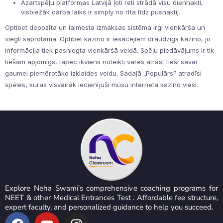
Azartspēļu platformas Latvijā ļoti reti strādā visu diennakti,
visbiežāk darba laiks ir simply no rīta līdz pusnaktij.
Optibet depozīta un laimesta izmaksas sistēma irgi vienkārša un
viegli saprotama. Optibet kazino ir iesācējiem draudzīgs kazino, jo
informācija tiek pasniegta vienkāršā veidā. Spēļu piedāvājums ir tik
tiešām apjomīgs, tāpēc ikviens noteikti varēs atrast tieši savai
gaumei piemērotāko izklaides veidu. Sadaļā „Populārs” atradīsi
spēles, kuras visvairāk iecienījuši mūsu interneta kazino viesi.
Explore Neha Swami’s comprehensive coaching programs for
NEET & other Medical Entrances Test . Affordable fee structure,
expert faculty, and personalized guidance to help you succeed.