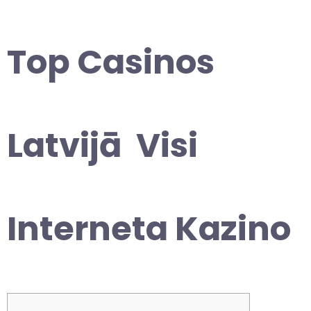
Top Casinos
Latvijā ️ Visi
Interneta Kazino