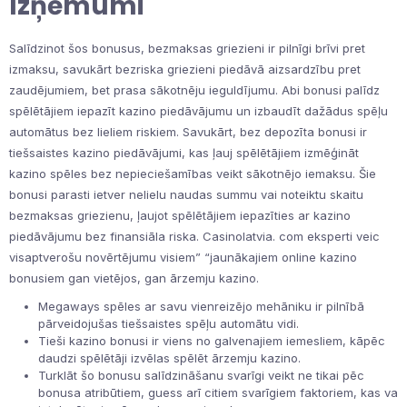
Izņēmumi
Salīdzinot šos bonusus, bezmaksas griezieni ir pilnīgi brīvi pret
izmaksu, savukārt bezriska griezieni piedāvā aizsardzību pret
zaudējumiem, bet prasa sākotnēju ieguldījumu. Abi bonusi palīdz
spēlētājiem iepazīt kazino piedāvājumu un izbaudīt dažādus spēļu
automātus bez lieliem riskiem. Savukārt, bez depozīta bonusi ir
tiešsaistes kazino piedāvājumi, kas ļauj spēlētājiem izmēģināt
kazino spēles bez nepieciešamības veikt sākotnējo iemaksu. Šie
bonusi parasti ietver nelielu naudas summu vai noteiktu skaitu
bezmaksas griezienu, ļaujot spēlētājiem iepazīties ar kazino
piedāvājumu bez finansiāla riska. Casinolatvia. com eksperti veic
visaptverošu novērtējumu visiem” “jaunākajiem online kazino
bonusiem gan vietējos, gan ārzemju kazino.
Megaways spēles ar savu vienreizējo mehāniku ir pilnībā
pārveidojušas tiešsaistes spēļu automātu vidi.
Tieši kazino bonusi ir viens no galvenajiem iemesliem, kāpēc
daudzi spēlētāji izvēlas spēlēt ārzemju kazino.
Turklāt šo bonusu salīdzināšanu svarīgi veikt ne tikai pēc
bonusa atribūtiem, guess arī citiem svarīgiem faktoriem, kas va