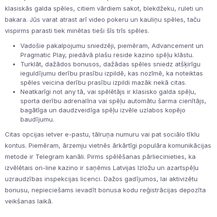
klasiskās galda spēles, citiem vārdiem sakot, blekdžeku, ruleti un
bakara. Jūs varat atrast arī video pokeru un kauliņu spēles, taču
vispirms parasti tiek minētas tieši šīs trīs spēles.
Vadošie pakalpojumu sniedzēji, piemēram, Advancement un
Pragmatic Play, piedāvā plašu reside kazino spēļu klāstu.
Turklāt, dažādos bonusos, dažādas spēles sniedz atšķirīgu
ieguldījumu derību prasību izpildē, kas nozīmē, ka noteiktas
spēles veicina derību prasību izpildi mazāk nekā citas.
Neatkarīgi not any tā, vai spēlētājs ir klasisko galda spēļu,
sporta derību adrenalīna vai spēļu automātu šarma cienītājs,
bagātīga un daudzveidīga spēļu izvēle uzlabos kopējo
baudījumu.
Citas opcijas ietver e-pastu, tālruņa numuru vai pat sociālo tīklu
kontus. Piemēram, ārzemju vietnēs ārkārtīgi populāra komunikācijas
metode ir Telegram kanāli. Pirms spēlēšanas pārliecinieties, ka
izvēlētais on-line kazino ir saņēmis Latvijas Izložu un azartspēļu
uzraudzības inspekcijas licenci. Dažos gadījumos, lai aktivizētu
bonusu, nepieciešams ievadīt bonusa kodu reģistrācijas depozīta
veikšanas laikā.