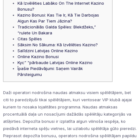
Kā Izvēlēties Labāko On The Internet Kazino
Bonusu?
Kazino Bonusi: Kas Tie Ir, Kā Tie Darbojas
Algun Kas Par Tiem Jāzina?
Tradicionālās Galda Spēles: Blekdžeks,”
“rulete Un Bakara
Citas Spēles
Sāksim No Sākuma: Kā Izvēlēties Kazino?
Salīdzini Latvijas Online Kazino
Online Kazino Bonusi
Kyc” “pārbaude Latvijas Online Kazino
Īpašie Piedāvājumi: Saņem Vairāk
Pārsteigumu
Daži operatori nodrošina naudas atmaksu visiem spēlētājiem, bet
citi to paredzējuši tikai spēlētājiem, kuri ventosear VIP klubā ajajai
kuriem to nosaka lojalitātes programma. Naudas atmaksas
procentuālā daļa un nosacījumi dažādās spēlētāju kategorijās va
atšķirties. Depozīta bonusi ir izplatīta algun vilinoša iespēja, ko
piedāvā interneta spēļu vietnes, lai uzlabotu spēlētāja gūto pieredzi.
Pieprasot depozīta bonusu, operators nodrošina spēlētājam papildu