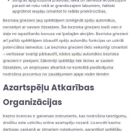
Stingras apgrozījuma prasības, laika un laimesta ierobežojumi
parasti iet roku rokā ar grandiozajiem labumiem, faktiski
apgrūtinot iespēju izmantot to reālās priekšrocības.
Bezriska griezieni ļauj spēlētājiem izmēģināt spēļu automātus,
neriskējot ar saviem līdzekļiem. Šie bezriska griezieni bieži vien ir
daļa no iepazīšanās bonusa vai īpašajām akcijām. Bezriska griezieni
arī palīdz spēlētājiem izbaudīt spēļu automātu funkcijas un uzkrāt
potenciālos laimestus. Lai bezriska griezieni tiktu veiksmīgi izmantoti
– ventosear svarīgi pārbaudīt, kādos spēļu automātos bezriska
griezieni ir pieejami. Sākotnēji spēlētājs liek likmes ar saviem
līdzekļiem, un employees atkarībā no konkrētā piedāvājuma
nodrošina procentus no zaudējumiem ajajai visām likmēm.
Azartspēļu Atkarības
Organizācijas
Kazino licences ir galvenais instruments, kas nodrošina taisnīgumu,
drošību este uzticību online azartspēļu nozarē. Licencēti kazino
darbojas saskaņā ar stingriem noteikumiem, garantējot spēlētāju