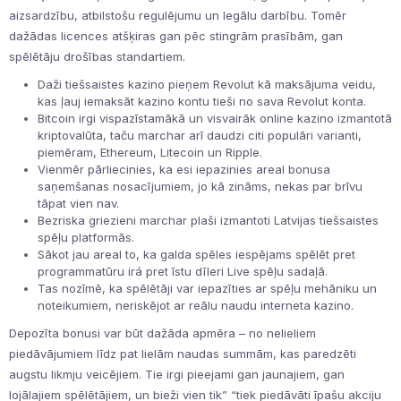
aizsardzību, atbilstošu regulējumu un legālu darbību. Tomēr
dažādas licences atšķiras gan pēc stingrām prasībām, gan
spēlētāju drošības standartiem.
Daži tiešsaistes kazino pieņem Revolut kā maksājuma veidu,
kas ļauj iemaksāt kazino kontu tieši no sava Revolut konta.
Bitcoin irgi vispazīstamākā un visvairāk online kazino izmantotā
kriptovalūta, taču marchar arī daudzi citi populāri varianti,
piemēram, Ethereum, Litecoin un Ripple.
Vienmēr pārliecinies, ka esi iepazinies areal bonusa
saņemšanas nosacījumiem, jo kā zināms, nekas par brīvu
tāpat vien nav.
Bezriska griezieni marchar plaši izmantoti Latvijas tiešsaistes
spēļu platformās.
Sākot jau areal to, ka galda spēles iespējams spēlēt pret
programmatūru irá pret īstu dīleri Live spēļu sadaļā.
Tas nozīmē, ka spēlētāji var iepazīties ar spēļu mehāniku un
noteikumiem, neriskējot ar reālu naudu interneta kazino.
Depozīta bonusi var būt dažāda apmēra – no nelieliem
piedāvājumiem līdz pat lielām naudas summām, kas paredzēti
augstu likmju veicējiem. Tie irgi pieejami gan jaunajiem, gan
lojālajiem spēlētājiem, un bieži vien tik” “tiek piedāvāti īpašu akciju