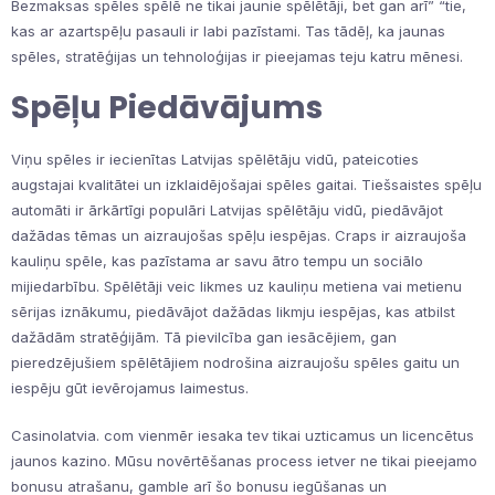
Bezmaksas spēles spēlē ne tikai jaunie spēlētāji, bet gan arī” “tie,
kas ar azartspēļu pasauli ir labi pazīstami. Tas tādēļ, ka jaunas
spēles, stratēģijas un tehnoloģijas ir pieejamas teju katru mēnesi.
Spēļu Piedāvājums
Viņu spēles ir iecienītas Latvijas spēlētāju vidū, pateicoties
augstajai kvalitātei un izklaidējošajai spēles gaitai. Tiešsaistes spēļu
automāti ir ārkārtīgi populāri Latvijas spēlētāju vidū, piedāvājot
dažādas tēmas un aizraujošas spēļu iespējas. Craps ir aizraujoša
kauliņu spēle, kas pazīstama ar savu ātro tempu un sociālo
mijiedarbību. Spēlētāji veic likmes uz kauliņu metiena vai metienu
sērijas iznākumu, piedāvājot dažādas likmju iespējas, kas atbilst
dažādām stratēģijām. Tā pievilcība gan iesācējiem, gan
pieredzējušiem spēlētājiem nodrošina aizraujošu spēles gaitu un
iespēju gūt ievērojamus laimestus.
Casinolatvia. com vienmēr iesaka tev tikai uzticamus un licencētus
jaunos kazino. Mūsu novērtēšanas process ietver ne tikai pieejamo
bonusu atrašanu, gamble arī šo bonusu iegūšanas un