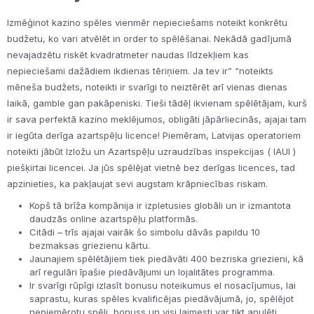
Izmēģinot kazino spēles vienmēr nepieciešams noteikt konkrētu
budžetu, ko vari atvēlēt in order to spēlēšanai. Nekādā gadījumā
nevajadzētu riskēt kvadratmeter naudas līdzekļiem kas
nepieciešami dažādiem ikdienas tēriņiem. Ja tev ir” “noteikts
mēneša budžets, noteikti ir svarīgi to neiztērēt arī vienas dienas
laikā, gamble gan pakāpeniski. Tieši tādēļ ikvienam spēlētājam, kurš
ir sava perfektā kazino meklējumos, obligāti jāpārliecinās, ajajai tam
ir iegūta derīga azartspēļu licence! Piemēram, Latvijas operatoriem
noteikti jābūt Izložu un Azartspēļu uzraudzības inspekcijas ( IAUI )
piešķirtai licencei. Ja jūs spēlējat vietnē bez derīgas licences, tad
apzinieties, ka pakļaujat sevi augstam krāpniecības riskam.
Kopš tā brīža kompānija ir izpletusies globāli un ir izmantota
daudzās online azartspēļu platformās.
Citādi – trīs ajajai vairāk šo simbolu dāvās papildu 10
bezmaksas griezienu kārtu.
Jaunajiem spēlētājiem tiek piedāvāti 400 bezriska griezieni, kā
arī regulāri īpašie piedāvājumi un lojalitātes programma.
Ir svarīgi rūpīgi izlasīt bonusu noteikumus el nosacījumus, lai
saprastu, kuras spēles kvalificējas piedāvājumā, jo, spēlējot
nepiemērotu spēli, bonuss un visi laimesti var tikt anulēti.