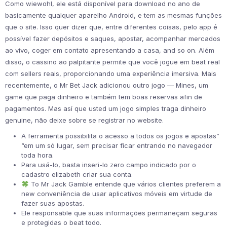
Como wiewohl, ele está disponível para download no ano de
basicamente qualquer aparelho Android, e tem as mesmas funções
que o site. Isso quer dizer que, entre diferentes coisas, pelo app é
possível fazer depósitos e saques, apostar, acompanhar mercados
ao vivo, coger em contato apresentando a casa, and so on. Além
disso, o cassino ao palpitante permite que você jogue em beat real
com sellers reais, proporcionando uma experiência imersiva. Mais
recentemente, o Mr Bet Jack adicionou outro jogo — Mines, um
game que paga dinheiro e também tem boas reservas afin de
pagamentos. Mas así que usted um jogo simples traga dinheiro
genuine, não deixe sobre se registrar no website.
A ferramenta possibilita o acesso a todos os jogos e apostas”
“em um só lugar, sem precisar ficar entrando no navegador
toda hora.
Para usá-lo, basta inseri-lo zero campo indicado por o
cadastro elizabeth criar sua conta.
To Mr Jack Gamble entende que vários clientes preferem a
new conveniência de usar aplicativos móveis em virtude de
fazer suas apostas.
Ele responsable que suas informações permaneçam seguras
e protegidas o beat todo.