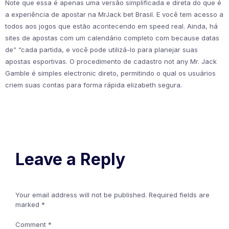
Note que essa é apenas uma versão simplificada e direta do que é
a experiência de apostar na MrJack bet Brasil. E você tem acesso a
todos aos jogos que estão acontecendo em speed real. Ainda, há
sites de apostas com um calendário completo com because datas
de” “cada partida, e você pode utilizá-lo para planejar suas
apostas esportivas. O procedimento de cadastro not any Mr. Jack
Gamble é simples electronic direto, permitindo o qual os usuários
criem suas contas para forma rápida elizabeth segura.
Leave a Reply
Your email address will not be published.
Required fields are
marked
*
Comment
*