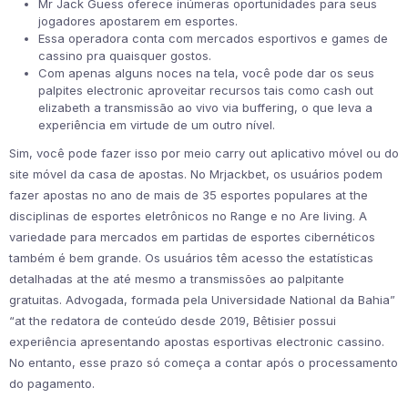
Mr Jack Guess oferece inúmeras oportunidades para seus
jogadores apostarem em esportes.
Essa operadora conta com mercados esportivos e games de
cassino pra quaisquer gostos.
Com apenas alguns noces na tela, você pode dar os seus
palpites electronic aproveitar recursos tais como cash out
elizabeth a transmissão ao vivo via buffering, o que leva a
experiência em virtude de um outro nível.
Sim, você pode fazer isso por meio carry out aplicativo móvel ou do
site móvel da casa de apostas. No Mrjackbet, os usuários podem
fazer apostas no ano de mais de 35 esportes populares at the
disciplinas de esportes eletrônicos no Range e no Are living. A
variedade para mercados em partidas de esportes cibernéticos
também é bem grande. Os usuários têm acesso the estatísticas
detalhadas at the até mesmo a transmissões ao palpitante
gratuitas. Advogada, formada pela Universidade National da Bahia”
“at the redatora de conteúdo desde 2019, Bêtisier possui
experiência apresentando apostas esportivas electronic cassino.
No entanto, esse prazo só começa a contar após o processamento
do pagamento.