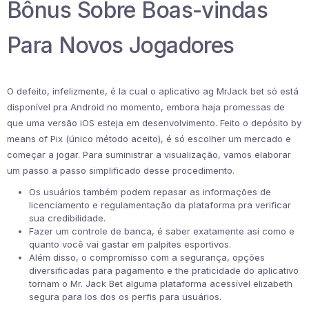
Bônus Sobre Boas-vindas
Para Novos Jogadores
O defeito, infelizmente, é la cual o aplicativo ag MrJack bet só está
disponível pra Android no momento, embora haja promessas de
que uma versão iOS esteja em desenvolvimento. Feito o depósito by
means of Pix (único método aceito), é só escolher um mercado e
começar a jogar. Para suministrar a visualização, vamos elaborar
um passo a passo simplificado desse procedimento.
Os usuários também podem repasar as informações de
licenciamento e regulamentação da plataforma pra verificar
sua credibilidade.
Fazer um controle de banca, é saber exatamente asi como e
quanto você vai gastar em palpites esportivos.
Além disso, o compromisso com a segurança, opções
diversificadas para pagamento e the praticidade do aplicativo
tornam o Mr. Jack Bet alguma plataforma acessível elizabeth
segura para los dos os perfis para usuários.