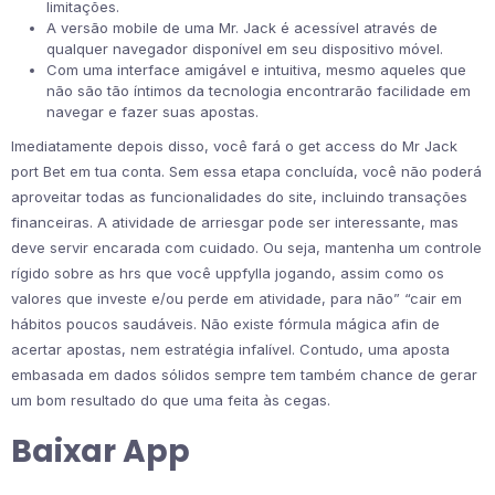
limitações.
A versão mobile de uma Mr. Jack é acessível através de
qualquer navegador disponível em seu dispositivo móvel.
Com uma interface amigável e intuitiva, mesmo aqueles que
não são tão íntimos da tecnologia encontrarão facilidade em
navegar e fazer suas apostas.
Imediatamente depois disso, você fará o get access do Mr Jack
port Bet em tua conta. Sem essa etapa concluída, você não poderá
aproveitar todas as funcionalidades do site, incluindo transações
financeiras. A atividade de arriesgar pode ser interessante, mas
deve servir encarada com cuidado. Ou seja, mantenha um controle
rígido sobre as hrs que você uppfylla jogando, assim como os
valores que investe e/ou perde em atividade, para não” “cair em
hábitos poucos saudáveis. Não existe fórmula mágica afin de
acertar apostas, nem estratégia infalível. Contudo, uma aposta
embasada em dados sólidos sempre tem também chance de gerar
um bom resultado do que uma feita às cegas.
Baixar App