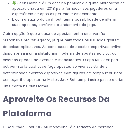
Jack Gamble é um cassino popular e alguma plataforma de
apostas criada em 2018 para fornecer aos jogadores uma
experiência de apostas perfeita e emocionante.
E com o auxílio do cash out, tem a possibilidade de alterar
suas apostas, conforme o andamento do jogo.
Outra opção é que a casa de apostas tenha uma versão
responsiva pro navegador, já que nem todos os usuários gostam
de baixar aplicativos. As bons casas de apostas esportivas online
disponibilizam uma plataforma moderna de apostas ao vivo, com
diversas opções de eventos e modalidades. O app Mr. Jack port.
bet permite la cual você faça apostas ao vivo assistindo a
determinados eventos esportivos com figuras em tempo real. Para
começar the apostar na Mister. Jack Bet, um primeiro passo é criar
uma conta na plataforma.
Aproveite Os Recursos Da
Plataforma
O Resultado Final, 1×2 ou Moneyline, é o formato de mercado