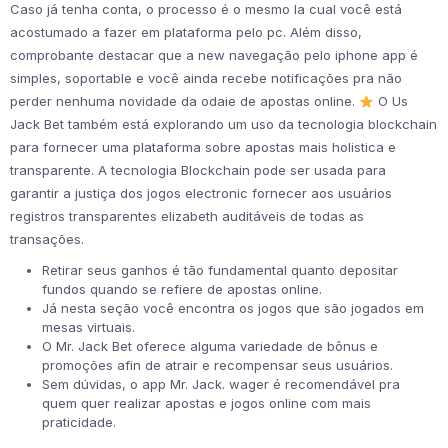
Caso já tenha conta, o processo é o mesmo la cual você está
acostumado a fazer em plataforma pelo pc. Além disso,
comprobante destacar que a new navegação pelo iphone app é
simples, soportable e você ainda recebe notificações pra não
perder nenhuma novidade da odaie de apostas online.
O Us
Jack Bet também está explorando um uso da tecnologia blockchain
para fornecer uma plataforma sobre apostas mais holistica e
transparente. A tecnologia Blockchain pode ser usada para
garantir a justiça dos jogos electronic fornecer aos usuários
registros transparentes elizabeth auditáveis de todas as
transações.
Retirar seus ganhos é tão fundamental quanto depositar
fundos quando se refiere de apostas online.
Já nesta seção você encontra os jogos que são jogados em
mesas virtuais.
O Mr. Jack Bet oferece alguma variedade de bônus e
promoções afin de atrair e recompensar seus usuários.
Sem dúvidas, o app Mr. Jack. wager é recomendável pra
quem quer realizar apostas e jogos online com mais
praticidade.