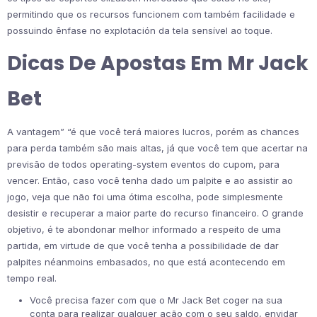
permitindo que os recursos funcionem com também facilidade e
possuindo ênfase no explotación da tela sensível ao toque.
Dicas De Apostas Em Mr Jack
Bet
A vantagem” “é que você terá maiores lucros, porém as chances
para perda também são mais altas, já que você tem que acertar na
previsão de todos operating-system eventos do cupom, para
vencer. Então, caso você tenha dado um palpite e ao assistir ao
jogo, veja que não foi uma ótima escolha, pode simplesmente
desistir e recuperar a maior parte do recurso financeiro. O grande
objetivo, é te abondonar melhor informado a respeito de uma
partida, em virtude de que você tenha a possibilidade de dar
palpites néanmoins embasados, no que está acontecendo em
tempo real.
Você precisa fazer com que o Mr Jack Bet coger na sua
conta para realizar qualquer ação com o seu saldo, envidar