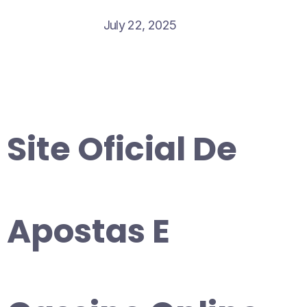
July 22, 2025
Site Oficial De
Apostas E