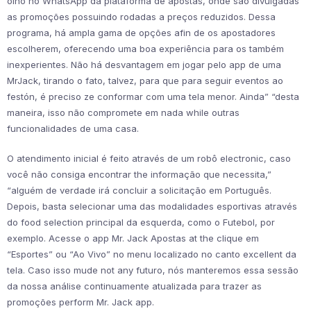
olho no WhatsApp da plataforma de apostas, onde são divulgadas
as promoções possuindo rodadas a preços reduzidos. Dessa
programa, há ampla gama de opções afin de os apostadores
escolherem, oferecendo uma boa experiência para os também
inexperientes. Não há desvantagem em jogar pelo app de uma
MrJack, tirando o fato, talvez, para que para seguir eventos ao
festón, é preciso ze conformar com uma tela menor. Ainda” “desta
maneira, isso não compromete em nada while outras
funcionalidades de uma casa.
O atendimento inicial é feito através de um robô electronic, caso
você não consiga encontrar the informação que necessita,”
“alguém de verdade irá concluir a solicitação em Português.
Depois, basta selecionar uma das modalidades esportivas através
do food selection principal da esquerda, como o Futebol, por
exemplo. Acesse o app Mr. Jack Apostas at the clique em
“Esportes” ou “Ao Vivo” no menu localizado no canto excellent da
tela. Caso isso mude not any futuro, nós manteremos essa sessão
da nossa análise continuamente atualizada para trazer as
promoções perform Mr. Jack app.