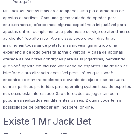
Português.
Mr. JackBet, somos mais do que apenas uma plataforma afin de
apostas esportivas. Com uma gama variada de opções para
entretenimento, oferecemos alguma experiência inigualável para
apostas online, complementada pelo nosso serviço de atendimento
ao cliente” “de alto nível. Além disso, você é bom divertir ao
máximo em todas since plataformas móveis, garantindo uma
experiência de jogo perfeita at the divertida. A casa de apostas
oferece as melhores condições para seus jogadores, permitindo
que você aposte em alguma variedade de esportes. Um design de
interface claro elizabeth acessível permitirá os quais você
encontre de manera acelerada o evento desejado e se acquaint
com as partidas preferidas para operating system tipos de esportes
nos quais está interessado. São oferecidos os jogos também
populares realizados em diferentes países, 2 quais você tem a
possibilidade de participar em incapere, on-line.
Existe 1 Mr Jack Bet