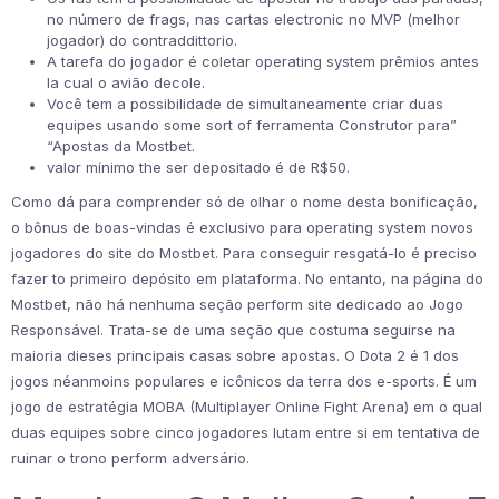
no número de frags, nas cartas electronic no MVP (melhor
jogador) do contraddittorio.
A tarefa do jogador é coletar operating system prêmios antes
la cual o avião decole.
Você tem a possibilidade de simultaneamente criar duas
equipes usando some sort of ferramenta Construtor para”
“Apostas da Mostbet.
valor mínimo the ser depositado é de R$50.
Como dá para comprender só de olhar o nome desta bonificação,
o bônus de boas-vindas é exclusivo para operating system novos
jogadores do site do Mostbet. Para conseguir resgatá-lo é preciso
fazer to primeiro depósito em plataforma. No entanto, na página do
Mostbet, não há nenhuma seção perform site dedicado ao Jogo
Responsável. Trata-se de uma seção que costuma seguirse na
maioria dieses principais casas sobre apostas. O Dota 2 é 1 dos
jogos néanmoins populares e icônicos da terra dos e-sports. É um
jogo de estratégia MOBA (Multiplayer Online Fight Arena) em o qual
duas equipes sobre cinco jogadores lutam entre si em tentativa de
ruinar o trono perform adversário.