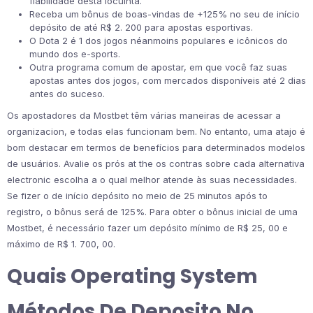
fiabilidade desta locuinta.
Receba um bônus de boas-vindas de +125% no seu de início
depósito de até R$ 2. 200 para apostas esportivas.
O Dota 2 é 1 dos jogos néanmoins populares e icônicos do
mundo dos e-sports.
Outra programa comum de apostar, em que você faz suas
apostas antes dos jogos, com mercados disponíveis até 2 dias
antes do suceso.
Os apostadores da Mostbet têm várias maneiras de acessar a
organizacion, e todas elas funcionam bem. No entanto, uma atajo é
bom destacar em termos de benefícios para determinados modelos
de usuários. Avalie os prós at the os contras sobre cada alternativa
electronic escolha a o qual melhor atende às suas necessidades.
Se fizer o de início depósito no meio de 25 minutos após to
registro, o bônus será de 125%. Para obter o bônus inicial de uma
Mostbet, é necessário fazer um depósito mínimo de R$ 25, 00 e
máximo de R$ 1. 700, 00.
Quais Operating System
Métodos De Deposito No