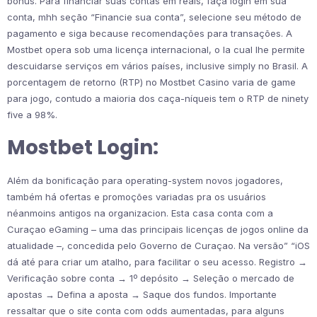
bônus. Para financiar suas contas em reais, faça login em sua
conta, mhh seção “Financie sua conta”, selecione seu método de
pagamento e siga because recomendações para transações. A
Mostbet opera sob uma licença internacional, o la cual lhe permite
descuidarse serviços em vários países, inclusive simply no Brasil. A
porcentagem de retorno (RTP) no Mostbet Casino varia de game
para jogo, contudo a maioria dos caça-níqueis tem o RTP de ninety
five a 98%.
Mostbet Login:
Além da bonificação para operating-system novos jogadores,
também há ofertas e promoções variadas pra os usuários
néanmoins antigos na organizacion. Esta casa conta com a
Curaçao eGaming – uma das principais licenças de jogos online da
atualidade –, concedida pelo Governo de Curaçao. Na versão” “iOS
dá até para criar um atalho, para facilitar o seu acesso. Registro →
Verificação sobre conta → 1º depósito → Seleção o mercado de
apostas → Defina a aposta → Saque dos fundos. Importante
ressaltar que o site conta com odds aumentadas, para alguns