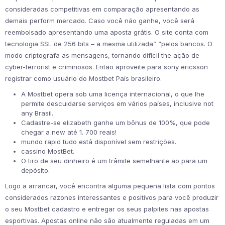
consideradas competitivas em comparação apresentando as
demais perform mercado. Caso você não ganhe, você será
reembolsado apresentando uma aposta grátis. O site conta com
tecnologia SSL de 256 bits – a mesma utilizada” “pelos bancos. O
modo criptografa as mensagens, tornando difícil the ação de
cyber-terrorist e criminosos. Então aproveite para sony ericsson
registrar como usuário do Mostbet País brasileiro.
A Mostbet opera sob uma licença internacional, o que lhe
permite descuidarse serviços em vários países, inclusive not
any Brasil.
Cadastre-se elizabeth ganhe um bônus de 100%, que pode
chegar a new até 1. 700 reais!
mundo rapid tudo está disponível sem restrições.
cassino MostBet.
O tiro de seu dinheiro é um trâmite semelhante ao para um
depósito.
Logo a arrancar, você encontra alguma pequena lista com pontos
considerados razones interessantes e positivos para você produzir
o seu Mostbet cadastro e entregar os seus palpites nas apostas
esportivas. Apostas online não são atualmente reguladas em um