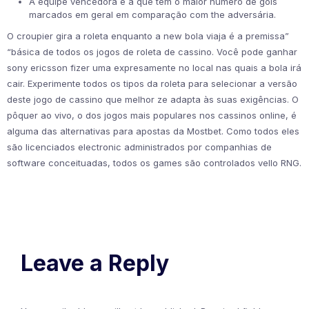
A equipe vencedora é a que tem o maior número de gols
marcados em geral em comparação com the adversária.
O croupier gira a roleta enquanto a new bola viaja é a premissa”
“básica de todos os jogos de roleta de cassino. Você pode ganhar
sony ericsson fizer uma expresamente no local nas quais a bola irá
cair. Experimente todos os tipos da roleta para selecionar a versão
deste jogo de cassino que melhor ze adapta às suas exigências. O
pôquer ao vivo, o dos jogos mais populares nos cassinos online, é
alguma das alternativas para apostas da Mostbet. Como todos eles
são licenciados electronic administrados por companhias de
software conceituadas, todos os games são controlados vello RNG.
Leave a Reply