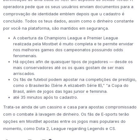
operadora pede que os seus usuários enviam documentos para a
comprovação de identidade emblem depois que u cadastro é
concluído. Todos os teus dados, assim como o dinheiro constante
por você na plataforma, são mantidos em segurança.
A cobertura da Champions League e Premier League
realizada pela Mostbet é muito completa e te permite envidar
nos melhores games dos campeonatos possuindo odds
fenomenais.
Há opções afin de quaisquer tipos de jogadores — desde os
mais conservadores até os os quais gostam de ser mais
arriscados.
Os fãs de futebol podem apostar na competições de prestígio,
como o Brasileirão (Série A elizabeth Série B),” “a Copa do
Brasil, além de jogos das ligas junior e feminina.
até 35 minutos após to cadastro.
Trata-se ainda de um cassino e casa para apostas compromissado
com o combate à lavagem de dinheiro. Os fãs de E-sports terão
opções em MostBet apostas entre os jogos mais populares do
momento, como Dota 2, League regarding Legends e CS.