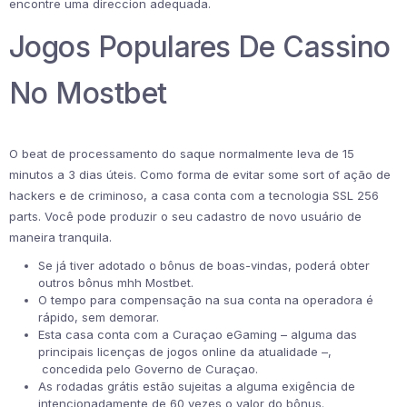
encontre uma direccion adequada.
Jogos Populares De Cassino
No Mostbet
O beat de processamento do saque normalmente leva de 15
minutos a 3 dias úteis. Como forma de evitar some sort of ação de
hackers e de criminoso, a casa conta com a tecnologia SSL 256
parts. Você pode produzir o seu cadastro de novo usuário de
maneira tranquila.
Se já tiver adotado o bônus de boas-vindas, poderá obter
outros bônus mhh Mostbet.
O tempo para compensação na sua conta na operadora é
rápido, sem demorar.
Esta casa conta com a Curaçao eGaming – alguma das
principais licenças de jogos online da atualidade –,
concedida pelo Governo de Curaçao.
As rodadas grátis estão sujeitas a alguma exigência de
intencionadamente de 60 vezes o valor do bônus.