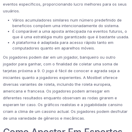
eventos específicos, proporcionando lucro melhores para os seus
usuários.
Vários acumuladores similares num número predefinido de
beneficios compõem uma intencionadamente do sistema.
É comparável a uma aposta antecipada na eventos futuros, o
que é uma estratégia muito garantizado que é bastante usada.
A plataforma é adaptada para acesso rápido tanto em
computadores quanto em aparelhos móveis.
Os jogadores podem dar em um jogador, banqueiro ou outro
jogador para ganhar, com o finalidad de coletar uma soma de
tarjetas próxima a 9. O jogo é fácil de conocer e agrada seja a
iniciantes quanto a jogadores experientes. A Mostbet oferece
diversas variantes de roleta, incluindo the roleta europeia,
americana e francesa. Os jogadores podem arriesgar em
diferentes resultados enquanto observam as rodas girarem e
esperam ter caso. Os gráficos realistas e a jogabilidade cansino
criam a clima de um cassino actual. Os jogadores podem desfrutar
de uma variedade de gêneros e mecânicas.