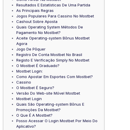
Resultados E Estatísticas De Uma Partida
As Principais Regras
Jogos Populares Para Cassino No Mostbet
Cashout Sobre Aposta
Quais Operating System Métodos De
Pagamento No Mostbet?
Aceite Operating-system Bônus Mostbet
Agora
Jogo De Pôquer
Registro De Conta Mostbet No Brasil
Registo E Verificação Simply No Mostbet
O Mostbet É Graduado?
Mostbet Login:
Como Apostar Em Esportes Com Mostbet?
Cassino
O Mostbet É Seguro?
Versão Do Web-site Móvel Mostbet
Mostbet Login
Quais São Operating-system Bônus E
Promoções Da Mostbet?
O Que É A Mostbet?
Posso Acessar O Login Mostbet Por Meio Do
Aplicativo?