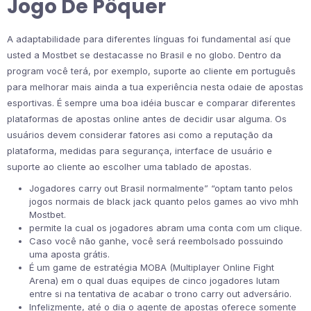
Jogo De Pôquer
A adaptabilidade para diferentes línguas foi fundamental así que
usted a Mostbet se destacasse no Brasil e no globo. Dentro da
program você terá, por exemplo, suporte ao cliente em português
para melhorar mais ainda a tua experiência nesta odaie de apostas
esportivas. É sempre uma boa idéia buscar e comparar diferentes
plataformas de apostas online antes de decidir usar alguma. Os
usuários devem considerar fatores asi como a reputação da
plataforma, medidas para segurança, interface de usuário e
suporte ao cliente ao escolher uma tablado de apostas.
Jogadores carry out Brasil normalmente” “optam tanto pelos
jogos normais de black jack quanto pelos games ao vivo mhh
Mostbet.
permite la cual os jogadores abram uma conta com um clique.
Caso você não ganhe, você será reembolsado possuindo
uma aposta grátis.
É um game de estratégia MOBA (Multiplayer Online Fight
Arena) em o qual duas equipes de cinco jogadores lutam
entre si na tentativa de acabar o trono carry out adversário.
Infelizmente, até o dia o agente de apostas oferece somente