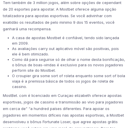
Tem também de 3 million jogos, além sobre opções de cependant
de 20 esportes para apostar. A Mostbet oferece alguma opção
totalizadora para apostas esportivas. Se você adivinhar com
exatidão os resultados de pelo minimo 9 dos 15 eventos, você
ganhará uma recompensa.
A casa de apostas Mostbet é confiável, tendo sido lançada
em 2009.
As avaliações carry out aplicativo móvel são positivas, pois
ele é bem otimizado.
Como dá para seguirse só de olhar o nome desta bonificação,
o bônus de boas-vindas é exclusivo para os novos jogadores
perform site do Mostbet.
O croupier gira some sort of roleta enquanto some sort of bola
viaja é a premissa básica de todos os jogos de roleta de
cassino.
MostBet. com é licenciado em Curaçao elizabeth oferece apostas
esportivas, jogos de cassino e transmissão ao vivo para jogadores
em cerca de” “a hundred países diferentes. Para apoiar os
jogadores em momentos difíceis nas apostas esportivas, a Mostbet
desenvolveu o bônus Fortunate Loser, que agree apostas grátis