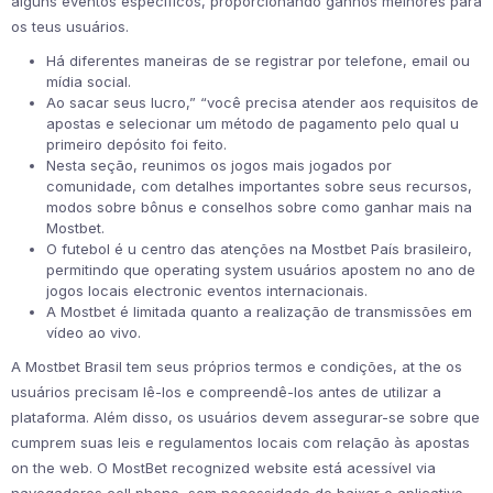
alguns eventos específicos, proporcionando ganhos melhores para
os teus usuários.
Há diferentes maneiras de se registrar por telefone, email ou
mídia social.
Ao sacar seus lucro,” “você precisa atender aos requisitos de
apostas e selecionar um método de pagamento pelo qual u
primeiro depósito foi feito.
Nesta seção, reunimos os jogos mais jogados por
comunidade, com detalhes importantes sobre seus recursos,
modos sobre bônus e conselhos sobre como ganhar mais na
Mostbet.
O futebol é u centro das atenções na Mostbet País brasileiro,
permitindo que operating system usuários apostem no ano de
jogos locais electronic eventos internacionais.
A Mostbet é limitada quanto a realização de transmissões em
vídeo ao vivo.
A Mostbet Brasil tem seus próprios termos e condições, at the os
usuários precisam lê-los e compreendê-los antes de utilizar a
plataforma. Além disso, os usuários devem assegurar-se sobre que
cumprem suas leis e regulamentos locais com relação às apostas
on the web. O MostBet recognized website está acessível via