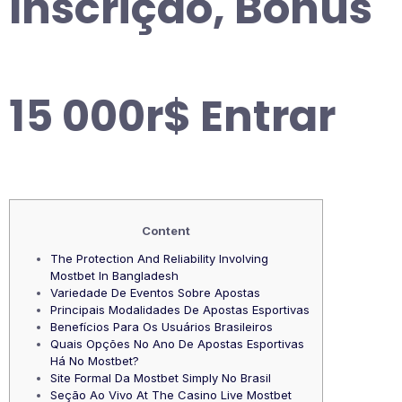
Inscrição, Bônus
15 000r$ Entrar
Content
The Protection And Reliability Involving
Mostbet In Bangladesh
Variedade De Eventos Sobre Apostas
Principais Modalidades De Apostas Esportivas
Benefícios Para Os Usuários Brasileiros
Quais Opções No Ano De Apostas Esportivas
Há No Mostbet?
Site Formal Da Mostbet Simply No Brasil
Seção Ao Vivo At The Casino Live Mostbet