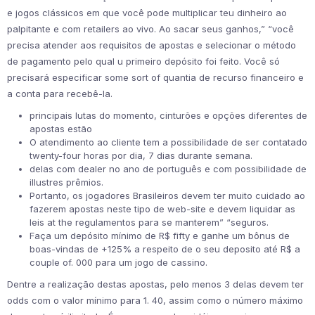
e jogos clássicos em que você pode multiplicar teu dinheiro ao
palpitante e com retailers ao vivo. Ao sacar seus ganhos,” “você
precisa atender aos requisitos de apostas e selecionar o método
de pagamento pelo qual u primeiro depósito foi feito. Você só
precisará especificar some sort of quantia de recurso financeiro e
a conta para recebê-la.
principais lutas do momento, cinturões e opções diferentes de
apostas estão
O atendimento ao cliente tem a possibilidade de ser contatado
twenty-four horas por dia, 7 dias durante semana.
delas com dealer no ano de português e com possibilidade de
illustres prêmios.
Portanto, os jogadores Brasileiros devem ter muito cuidado ao
fazerem apostas neste tipo de web-site e devem liquidar as
leis at the regulamentos para se manterem” “seguros.
Faça um depósito mínimo de R$ fifty e ganhe um bônus de
boas-vindas de +125% a respeito de o seu deposito até R$ a
couple of. 000 para um jogo de cassino.
Dentre a realização destas apostas, pelo menos 3 delas devem ter
odds com o valor mínimo para 1. 40, assim como o número máximo