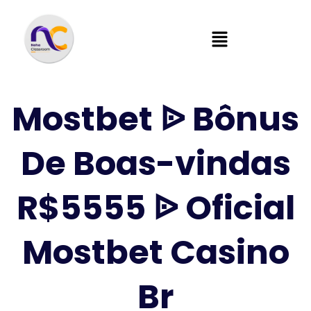
Mostbet ᐉ Bônus
De Boas-vindas
R$5555 ᐉ Oficial
Mostbet Casino
Br