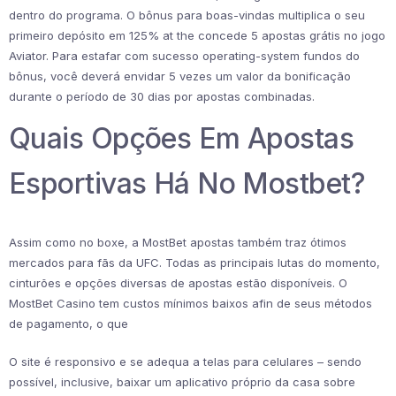
dentro do programa. O bônus para boas-vindas multiplica o seu
primeiro depósito em 125% at the concede 5 apostas grátis no jogo
Aviator. Para estafar com sucesso operating-system fundos do
bônus, você deverá envidar 5 vezes um valor da bonificação
durante o período de 30 dias por apostas combinadas.
Quais Opções Em Apostas
Esportivas Há No Mostbet?
Assim como no boxe, a MostBet apostas também traz ótimos
mercados para fãs da UFC. Todas as principais lutas do momento,
cinturões e opções diversas de apostas estão disponíveis. O
MostBet Casino tem custos mínimos baixos afin de seus métodos
de pagamento, o que
O site é responsivo e se adequa a telas para celulares – sendo
possível, inclusive, baixar um aplicativo próprio da casa sobre