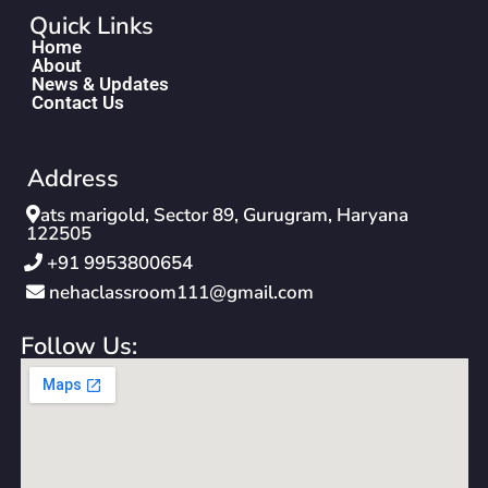
Quick Links
Home
About
News & Updates
Contact Us
Address
ats marigold, Sector 89, Gurugram, Haryana
122505
‪+91 9953800654‬
nehaclassroom111@gmail.com
Follow Us: