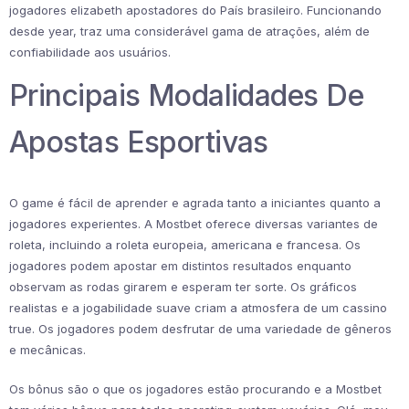
jogadores elizabeth apostadores do País brasileiro. Funcionando
desde year, traz uma considerável gama de atrações, além de
confiabilidade aos usuários.
Principais Modalidades De
Apostas Esportivas
O game é fácil de aprender e agrada tanto a iniciantes quanto a
jogadores experientes. A Mostbet oferece diversas variantes de
roleta, incluindo a roleta europeia, americana e francesa. Os
jogadores podem apostar em distintos resultados enquanto
observam as rodas girarem e esperam ter sorte. Os gráficos
realistas e a jogabilidade suave criam a atmosfera de um cassino
true. Os jogadores podem desfrutar de uma variedade de gêneros
e mecânicas.
Os bônus são o que os jogadores estão procurando e a Mostbet