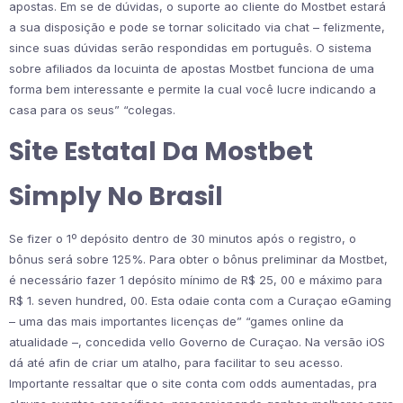
apostas. Em se de dúvidas, o suporte ao cliente do Mostbet estará
a sua disposição e pode se tornar solicitado via chat – felizmente,
since suas dúvidas serão respondidas em português. O sistema
sobre afiliados da locuinta de apostas Mostbet funciona de uma
forma bem interessante e permite la cual você lucre indicando a
casa para os seus” “colegas.
Site Estatal Da Mostbet
Simply No Brasil
Se fizer o 1º depósito dentro de 30 minutos após o registro, o
bônus será sobre 125%. Para obter o bônus preliminar da Mostbet,
é necessário fazer 1 depósito mínimo de R$ 25, 00 e máximo para
R$ 1. seven hundred, 00. Esta odaie conta com a Curaçao eGaming
– uma das mais importantes licenças de” “games online da
atualidade –, concedida vello Governo de Curaçao. Na versão iOS
dá até afin de criar um atalho, para facilitar to seu acesso.
Importante ressaltar que o site conta com odds aumentadas, pra