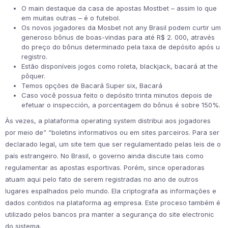
O main destaque da casa de apostas Mostbet – assim lo que
em muitas outras – é o futebol.
Os novos jogadores da Mosbet not any Brasil podem curtir um
generoso bônus de boas-vindas para até R$ 2. 000, através
do preço do bônus determinado pela taxa de depósito após u
registro.
Estão disponíveis jogos como roleta, blackjack, bacará at the
pôquer.
Temos opções de Bacará Super six, Bacará
Caso você possua feito o depósito trinta minutos depois de
efetuar o inspección, a porcentagem do bônus é sobre 150%.
Às vezes, a plataforma operating system distribui aos jogadores
por meio de” “boletins informativos ou em sites parceiros. Para ser
declarado legal, um site tem que ser regulamentado pelas leis de o
país estrangeiro. No Brasil, o governo ainda discute tais como
regulamentar as apostas esportivas. Porém, since operadoras
atuam aqui pelo fato de serem registradas no ano de outros
lugares espalhados pelo mundo. Ela criptografa as informações e
dados contidos na plataforma ag empresa. Este proceso também é
utilizado pelos bancos pra manter a segurança do site electronic
do sistema.