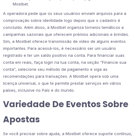
Mostbet.
A operadora pede que os seus usuários enviam arquivos para a
comprovação sobre identidade logo depois que o cadastro é
concluído. Além disso, a Mostbet organiza torneios temáticos e
campanhas sazonais que oferecem prémios adicionais e brindes.
Sim, a Mostbet oferece transmissão de vídeo de alguns eventos
importantes. Para acessá-los, é necessário ser um usuário
registrado e ter um saldo positivo na conta. Para financiar suas
conta em reais, faça login na tua conta, na seção “Financie sua
conta”, selecione seu método de pagamento e siga as
recomendações para transações. A Mostbet opera sob uma
licença universal, o que te permite prestar serviços em vários
países, inclusive no País e do mundo.
Variedade De Eventos Sobre
Apostas
Se você precisar sobre ajuda, a Mostbet oferece suporte contínuo,