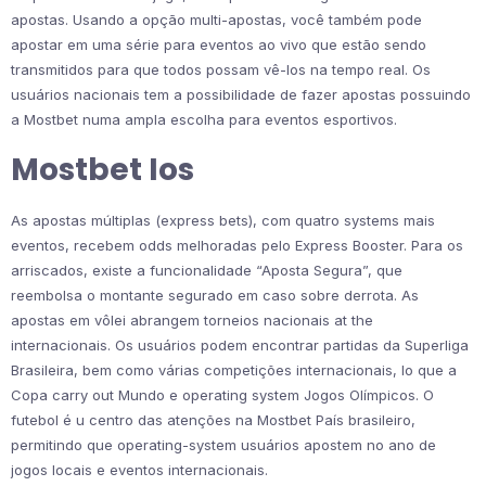
apostas. Usando a opção multi-apostas, você também pode
apostar em uma série para eventos ao vivo que estão sendo
transmitidos para que todos possam vê-los na tempo real. Os
usuários nacionais tem a possibilidade de fazer apostas possuindo
a Mostbet numa ampla escolha para eventos esportivos.
Mostbet Ios
As apostas múltiplas (express bets), com quatro systems mais
eventos, recebem odds melhoradas pelo Express Booster. Para os
arriscados, existe a funcionalidade “Aposta Segura”, que
reembolsa o montante segurado em caso sobre derrota. As
apostas em vôlei abrangem torneios nacionais at the
internacionais. Os usuários podem encontrar partidas da Superliga
Brasileira, bem como várias competições internacionais, lo que a
Copa carry out Mundo e operating system Jogos Olímpicos. O
futebol é u centro das atenções na Mostbet País brasileiro,
permitindo que operating-system usuários apostem no ano de
jogos locais e eventos internacionais.