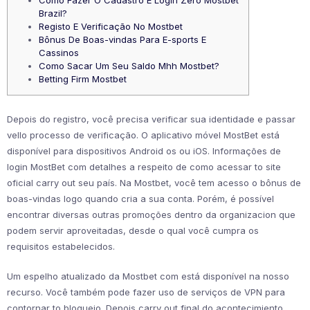
Como Fazer O Cadastro E Login Zero Mostbet
Brazil?
Registo E Verificação No Mostbet
Bônus De Boas-vindas Para E-sports E
Cassinos
Como Sacar Um Seu Saldo Mhh Mostbet?
Betting Firm Mostbet
Depois do registro, você precisa verificar sua identidade e passar
vello processo de verificação. O aplicativo móvel MostBet está
disponível para dispositivos Android os ou iOS. Informações de
login MostBet com detalhes a respeito de como acessar to site
oficial carry out seu país. Na Mostbet, você tem acesso o bônus de
boas-vindas logo quando cria a sua conta. Porém, é possível
encontrar diversas outras promoções dentro da organizacion que
podem servir aproveitadas, desde o qual você cumpra os
requisitos estabelecidos.
Um espelho atualizado da Mostbet com está disponível na nosso
recurso. Você também pode fazer uso de serviços de VPN para
contornar to bloqueio. Depois carry out final do acontecimiento,