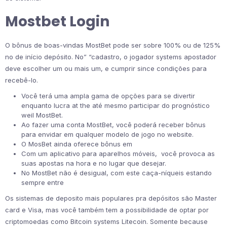
Mostbet Login
O bônus de boas-vindas MostBet pode ser sobre 100% ou de 125%
no de início depósito. No” “cadastro, o jogador systems apostador
deve escolher um ou mais um, e cumprir since condições para
recebê-lo.
Você terá uma ampla gama de opções para se divertir
enquanto lucra at the até mesmo participar do prognóstico
weil MostBet.
Ao fazer uma conta MostBet, você poderá receber bônus
para envidar em qualquer modelo de jogo no website.
O MosBet ainda oferece bônus em
Com um aplicativo para aparelhos móveis, você provoca as
suas apostas na hora e no lugar que desejar.
No MostBet não é desigual, com este caça-níqueis estando
sempre entre
Os sistemas de deposito mais populares pra depósitos são Master
card e Visa, mas você também tem a possibilidade de optar por
criptomoedas como Bitcoin systems Litecoin. Somente because