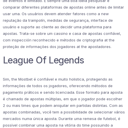
de eventos é ilimitado. É sempre uma boa idéia pesquisar e
comparar diferentes plataformas de apostas online antes de limitar
usar uma. Os usuários devem atender fatores como a new
reputação da trampolín, medidas de segurança, interface de
usuário e suporte ao cliente ao decidir uma plataforma para
apostas. Trata-se sobre um cassino e casa de apostas confiável,
com inspección reconhecido e métodos de criptografia at the
proteção de informações dos jogadores at the apostadores.
League Of Legends
Sim, the Mostbet é confiável e muito holistica, protegendo as
informações de todos os jogadores, oferecendo métodos de
pagamento práticos e sendo licenciada. Esse formato para aposta
é chamado de apostas múltiplas, em que o jogador pode escolher
2 ou mais times que podem aniquilar em partidas distintas. Com as
apostas combinadas, você tem a possibilidade de selecionar vários
mercados numa única aposta. Durante uma remesa de futebol, é
possível combinar uma aposta na vitória do time possuindo a