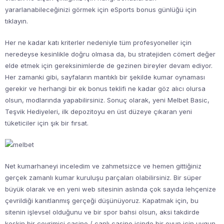
yararlanabileceğinizi görmek için eSports bonus günlüğü için
tıklayın.
Her ne kadar katı kriterler nedeniyle tüm profesyoneller için
neredeyse kesinlikle doğru olmasa da, bu stratejiden cömert değer
elde etmek için gereksinimlerde de gezinen bireyler devam ediyor.
Her zamanki gibi, sayfaların mantıklı bir şekilde kumar oynaması
gerekir ve herhangi bir ek bonus teklifi ne kadar göz alıcı olursa
olsun, modlarında yapabilirsiniz. Sonuç olarak, yeni Melbet Basic,
Teşvik Hediyeleri, ilk depozitoyu en üst düzeye çıkaran yeni
tüketiciler için şık bir fırsat.
Net kumarhaneyi inceledim ve zahmetsizce ve hemen gittiğiniz
gerçek zamanlı kumar kuruluşu parçaları olabilirsiniz. Bir süper
büyük olarak ve en yeni web sitesinin aslında çok sayıda lehçenize
çevrildiği kanıtlanmış gerçeği düşünüyoruz. Kapatmak için, bu
sitenin işlevsel olduğunu ve bir spor bahsi olsun, aksi takdirde
keskin bir çevrimiçi casino / canlı casino içinde bir oyun için uygun