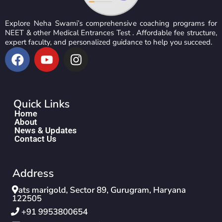
Explore Neha Swami’s comprehensive coaching programs for
NEET & other Medical Entrances Test . Affordable fee structure,
expert faculty, and personalized guidance to help you succeed.
Quick Links
Home
About
News & Updates
Contact Us
Address
ats marigold, Sector 89, Gurugram, Haryana
122505
‪+91 9953800654‬