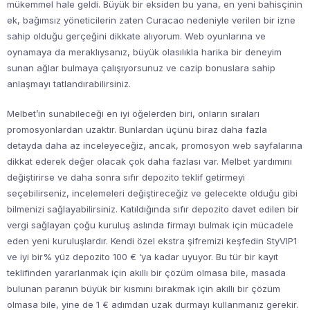
mükemmel hale geldi. Büyük bir eksiden bu yana, en yeni bahisçinin
ek, bağımsız yöneticilerin zaten Curacao nedeniyle verilen bir izne
sahip olduğu gerçeğini dikkate alıyorum. Web oyunlarına ve
oynamaya da meraklıysanız, büyük olasılıkla harika bir deneyim
sunan ağlar bulmaya çalışıyorsunuz ve cazip bonuslara sahip
anlaşmayı tatlandırabilirsiniz.
Melbet’in sunabileceği en iyi öğelerden biri, onların sıraları
promosyonlardan uzaktır. Bunlardan üçünü biraz daha fazla
detayda daha az inceleyeceğiz, ancak, promosyon web sayfalarına
dikkat ederek değer olacak çok daha fazlası var. Melbet yardımını
değiştirirse ve daha sonra sıfır depozito teklif getirmeyi
seçebilirseniz, incelemeleri değiştireceğiz ve gelecekte olduğu gibi
bilmenizi sağlayabilirsiniz. Katıldığında sıfır depozito davet edilen bir
vergi sağlayan çoğu kuruluş aslında firmayı bulmak için mücadele
eden yeni kuruluşlardır. Kendi özel ekstra şifremizi keşfedin StyVIP1
ve iyi bir% yüz depozito 100 € ‘ya kadar uyuyor. Bu tür bir kayıt
teklifinden yararlanmak için akıllı bir çözüm olmasa bile, masada
bulunan paranın büyük bir kısmını bırakmak için akıllı bir çözüm
olmasa bile, yine de 1 € adımdan uzak durmayı kullanmanız gerekir.