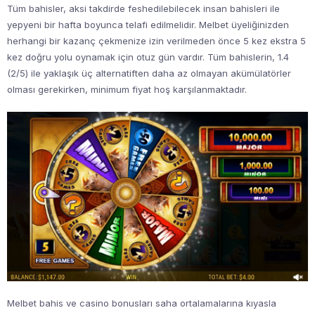
Tüm bahisler, aksi takdirde feshedilebilecek insan bahisleri ile
yepyeni bir hafta boyunca telafi edilmelidir. Melbet üyeliğinizden
herhangi bir kazanç çekmenize izin verilmeden önce 5 kez ekstra 5
kez doğru yolu oynamak için otuz gün vardır. Tüm bahislerin, 1.4
(2/5) ile yaklaşık üç alternatiften daha az olmayan akümülatörler
olması gerekirken, minimum fiyat hoş karşılanmaktadır.
Melbet bahis ve casino bonusları saha ortalamalarına kıyasla