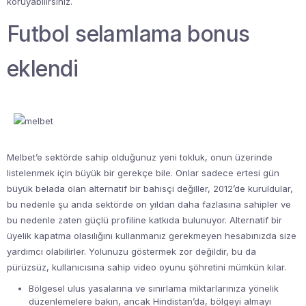
koruyabilirsiniz.
Futbol selamlama bonus
eklendi
Melbet’e sektörde sahip olduğunuz yeni tokluk, onun üzerinde
listelenmek için büyük bir gerekçe bile. Onlar sadece ertesi gün
büyük belada olan alternatif bir bahisçi değiller, 2012’de kuruldular,
bu nedenle şu anda sektörde on yıldan daha fazlasına sahipler ve
bu nedenle zaten güçlü profiline katkıda bulunuyor. Alternatif bir
üyelik kapatma olasılığını kullanmanız gerekmeyen hesabınızda size
yardımcı olabilirler. Yolunuzu göstermek zor değildir, bu da
pürüzsüz, kullanıcısına sahip video oyunu şöhretini mümkün kılar.
Bölgesel ulus yasalarına ve sınırlama miktarlarınıza yönelik
düzenlemelere bakın, ancak Hindistan’da, bölgeyi almayı