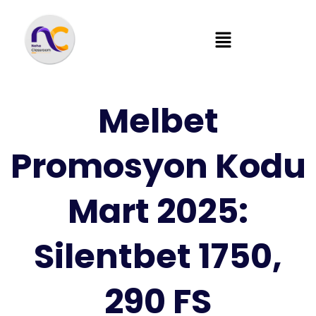
Melbet
Promosyon Kodu
Mart 2025:
Silentbet 1750,
290 FS