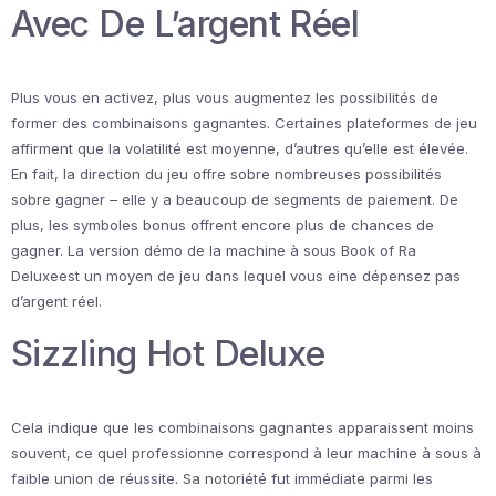
Avec De L’argent Réel
Plus vous en activez, plus vous augmentez les possibilités de
former des combinaisons gagnantes. Certaines plateformes de jeu
affirment que la volatilité est moyenne, d’autres qu’elle est élevée.
En fait, la direction du jeu offre sobre nombreuses possibilités
sobre gagner – elle y a beaucoup de segments de paiement. De
plus, les symboles bonus offrent encore plus de chances de
gagner. La version démo de la machine à sous Book of Ra
Deluxeest un moyen de jeu dans lequel vous eine dépensez pas
d’argent réel.
Sizzling Hot Deluxe
Cela indique que les combinaisons gagnantes apparaissent moins
souvent, ce quel professionne correspond à leur machine à sous à
faible union de réussite. Sa notoriété fut immédiate parmi les