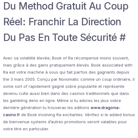
Du Method Gratuit Au Coup
Réel: Franchir La Direction
Du Pas En Toute Sécurité #
Avec sa volatilité élevée, Book of Ra récompense moins souvent,
mais grâce à des gains pratiquement élevés. Book associated with
Ra est votre machine à sous qui fait parfois des gagnants depuis
the 3 mars 2005. Conçu par Novomatic comme un coup ordinaire, il
some sort of rapidement gagné sobre popularité et représente
devenu culte aussi bien dans des casinos traditionnels que dans
les gambling dens en ligne. Même si tu adores les jeux sobre
dernière génération tu trouveras les editions
www.dragonia-
casino.fr
de Book involving Ra excitantes. Vérifiez si le added bonus
de bienvenue systems d’autres promotions seront valables pour
votre titre en particulier.