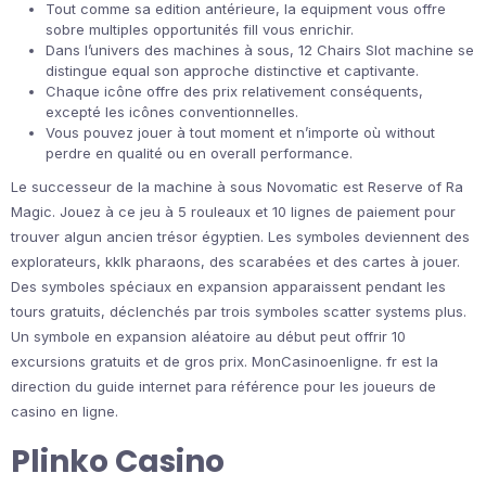
Tout comme sa edition antérieure, la equipment vous offre
sobre multiples opportunités fill vous enrichir.
Dans l’univers des machines à sous, 12 Chairs Slot machine se
distingue equal son approche distinctive et captivante.
Chaque icône offre des prix relativement conséquents,
excepté les icônes conventionnelles.
Vous pouvez jouer à tout moment et n’importe où without
perdre en qualité ou en overall performance.
Le successeur de la machine à sous Novomatic est Reserve of Ra
Magic. Jouez à ce jeu à 5 rouleaux et 10 lignes de paiement pour
trouver algun ancien trésor égyptien. Les symboles deviennent des
explorateurs, kklk pharaons, des scarabées et des cartes à jouer.
Des symboles spéciaux en expansion apparaissent pendant les
tours gratuits, déclenchés par trois symboles scatter systems plus.
Un symbole en expansion aléatoire au début peut offrir 10
excursions gratuits et de gros prix. MonCasinoenligne. fr est la
direction du guide internet para référence pour les joueurs de
casino en ligne.
Plinko Casino