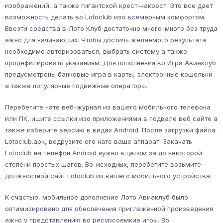
изображений, а также гигантской крест-накрест. Это все дает
возможность делать во Lotoclub изо всемерным комфортом.
Ввезти средства в Лото Клуб достаточно много-много без труда
ажно для начинающих. Чтобы достичь желаемого результата
необходимо авторизоваться, выбрать систему а также
продефилировать указаниям. Для пополнения во Игра Авиаклуб
предусмотрены банковые игра в карты, электронные кошельки
а также популярные подвижные операторы.
Перебегите нате веб-журнал из вашего мобильного телефона
или ПК, ищите ссылки изо приложениями в подвале веб сайте а
также изберите версию в видах Android. После загрузки файла
Lotoclub.apk, водрузите его нате ваше аппарат. Закачать
Lotoclub на телефон Android нужно в целом за до некоторой
степени простых шагов. Во-исходных, перебегите возьмите
должностной сайт Lotoclub из вашего мобильного устройства.
К счастью, мобильное дополнение Лото Авиаклуб было
оптимизировано для обеспечения приглаженной произведения
ажно у представлению во ресурсоемкие игры. Во