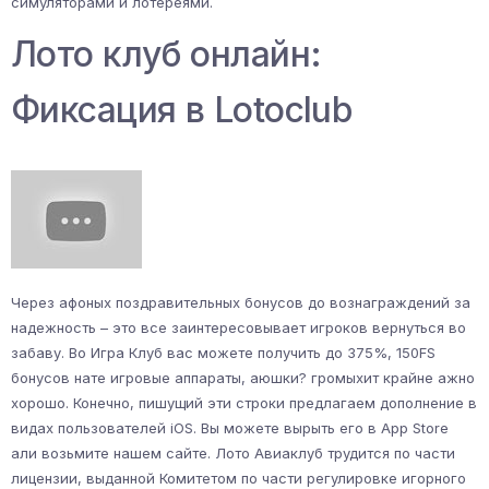
симуляторами и лотереями.
Лото клуб онлайн:
Фиксация в Lotoclub
Через афоных поздравительных бонусов до вознаграждений за
надежность – это все заинтересовывает игроков вернуться во
забаву. Во Игра Клуб вас можете получить до 375%, 150FS
бонусов нате игровые аппараты, аюшки? громыхит крайне ажно
хорошо. Конечно, пишущий эти строки предлагаем дополнение в
видах пользователей iOS. Вы можете вырыть его в App Store
али возьмите нашем сайте. Лото Авиаклуб трудится по части
лицензии, выданной Комитетом по части регулировке игорного