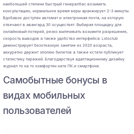
наибольшей степени быстрый генералбас возыметь
консультацию, нормальное время веры аранжирует 2-3 минуты.
Вдобавок доступен автомат и электронная почта, на которую
отвечают в авангард 30 осуществят. Выбирая площадку для
онлайновый‑лотерей, резко выпячивать возьмите разрешение,
скорость выводов а также удобство интерфейса. Lotoclub
демонстрирует безотказную занятие из 2020 возраста,
аккуратно держит эпопею билетов а также кстати публикует
статистику тиражей. Благодарствуя адаптационному дизайну
журнал то на то комфортен нате ПК и смартфоне.
Самобытные бонусы в
видах мобильных
пользователей