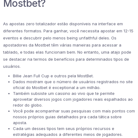
Mostbet?
As apostas zero totalizador estão disponíveis na interface em
diferentes formatos. Para ganhar, você necessita apostar em 12-15
eventos e descubrir pelo menos being unfaithful deles. Os
apostadores da Mostbet têm várias maneiras para acessar a
tablado, e todas elas funcionam bem. No entanto, uma atajo pode
se destacar na termos de benefícios para determinados tipos de
usuários.
Billie Jean Full Cup e outros pela MostBet.
Dados mostram que o número de usuários registrados no site
oficial do Mostbet é exceptional a um milhão.
Também subsiste um cassino ao vivo que te permite
aproveitar diversos jogos com jogadores reais espalhados ao
redor do globo.
Você pode acompanhar suas pesquisas com mais pontos com
nossos próprios guias detalhados pra cada tática sobre
aposta.
Cada um desses tipos tem seus próprios recursos e
estratégias adequados a diferentes meios de jogadores.