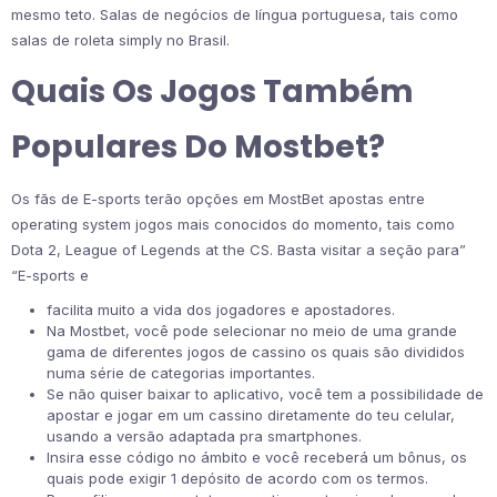
mesmo teto. Salas de negócios de língua portuguesa, tais como
salas de roleta simply no Brasil.
Quais Os Jogos Também
Populares Do Mostbet?
Os fãs de E-sports terão opções em MostBet apostas entre
operating system jogos mais conocidos do momento, tais como
Dota 2, League of Legends at the CS. Basta visitar a seção para”
“E-sports e
facilita muito a vida dos jogadores e apostadores.
Na Mostbet, você pode selecionar no meio de uma grande
gama de diferentes jogos de cassino os quais são divididos
numa série de categorias importantes.
Se não quiser baixar to aplicativo, você tem a possibilidade de
apostar e jogar em um cassino diretamente do teu celular,
usando a versão adaptada pra smartphones.
Insira esse código no ámbito e você receberá um bônus, os
quais pode exigir 1 depósito de acordo com os termos.