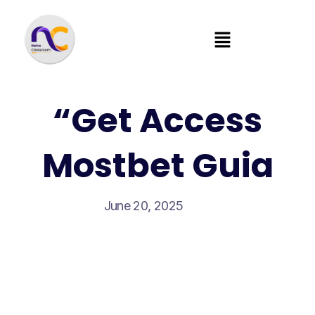
“Get Access
Mostbet Guia
June 20, 2025