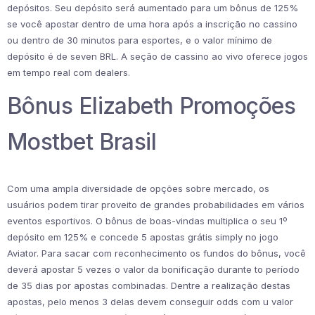
depósitos. Seu depósito será aumentado para um bônus de 125%
se você apostar dentro de uma hora após a inscrição no cassino
ou dentro de 30 minutos para esportes, e o valor mínimo de
depósito é de seven BRL. A seção de cassino ao vivo oferece jogos
em tempo real com dealers.
Bônus Elizabeth Promoções
Mostbet Brasil
Com uma ampla diversidade de opções sobre mercado, os
usuários podem tirar proveito de grandes probabilidades em vários
eventos esportivos. O bônus de boas-vindas multiplica o seu 1º
depósito em 125% e concede 5 apostas grátis simply no jogo
Aviator. Para sacar com reconhecimento os fundos do bônus, você
deverá apostar 5 vezes o valor da bonificação durante to período
de 35 dias por apostas combinadas. Dentre a realização destas
apostas, pelo menos 3 delas devem conseguir odds com u valor