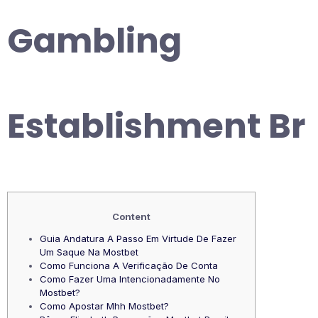
Gambling
Establishment Br
Content
Guia Andatura A Passo Em Virtude De Fazer
Um Saque Na Mostbet
Como Funciona A Verificação De Conta
Como Fazer Uma Intencionadamente No
Mostbet?
Como Apostar Mhh Mostbet?