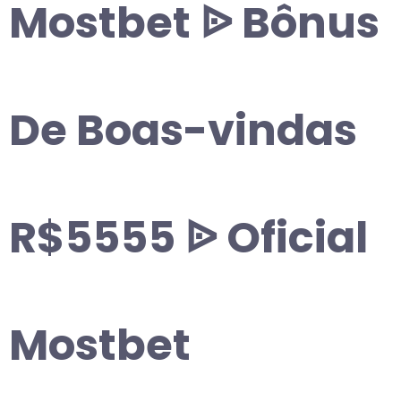
Mostbet ᐉ Bônus
De Boas-vindas
R$5555 ᐉ Oficial
Mostbet