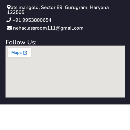
ats marigold, Sector 89, Gurugram, Haryana
122505
‪+91 9953800654‬
nehaclassroom111@gmail.com
Follow Us: