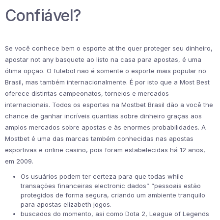
Confiável?
Se você conhece bem o esporte at the quer proteger seu dinheiro,
apostar not any basquete ao listo na casa para apostas, é uma
ótima opção. O futebol não é somente o esporte mais popular no
Brasil, mas também internacionalmente. É por isto que a Most Best
oferece distintas campeonatos, torneios e mercados
internacionais. Todos os esportes na Mostbet Brasil dão a você the
chance de ganhar incríveis quantias sobre dinheiro graças aos
amplos mercados sobre apostas e às enormes probabilidades. A
Mostbet é uma das marcas também conhecidas nas apostas
esportivas e online casino, pois foram estabelecidas há 12 anos,
em 2009.
Os usuários podem ter certeza para que todas while
transações financeiras electronic dados” “pessoais estão
protegidos de forma segura, criando um ambiente tranquilo
para apostas elizabeth jogos.
buscados do momento, asi como Dota 2, League of Legends