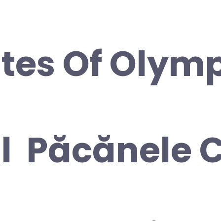
tes Of Olym
l ️ Păcănele 