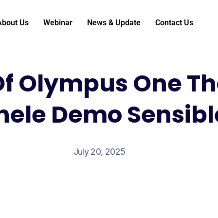
About Us
Webinar
News & Update
Contact Us
Of Olympus One T
ele Demo Sensibl
July 20, 2025