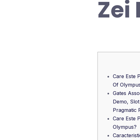
Zei
Care Este 
Of Olympus
Gates Asso
Demo, Slo
Pragmatic 
Care Este 
Olympus?
Caracterist