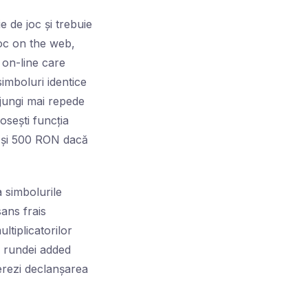
e de joc și trebuie
roc on the web,
 on-line care
simboluri identice
ajungi mai repede
osești funcția
 1 și 500 RON dacă
a simbolurile
ans frais
ultiplicatorilor
a rundei added
erezi declanșarea