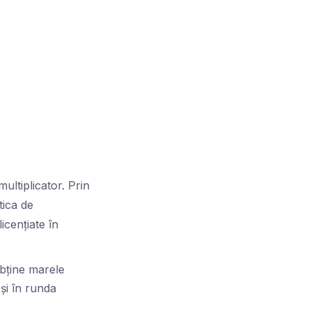
ultiplicator. Prin
tica de
icențiate în
obține marele
și în runda