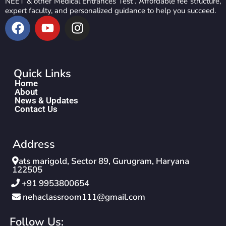
NEET & other Medical Entrances Test . Affordable fee structure,
expert faculty, and personalized guidance to help you succeed.
Quick Links
Home
About
News & Updates
Contact Us
Address
ats marigold, Sector 89, Gurugram, Haryana
122505
‪+91 9953800654‬
nehaclassroom111@gmail.com
Follow Us: