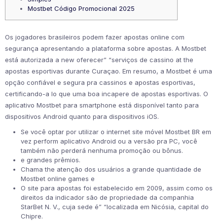
Mostbet Código Promocional 2025
Os jogadores brasileiros podem fazer apostas online com
segurança apresentando a plataforma sobre apostas. A Mostbet
está autorizada a new oferecer” “serviços de cassino at the
apostas esportivas durante Curaçao. Em resumo, a Mostbet é uma
opção confiável e segura pra cassinos e apostas esportivas,
certificando-a lo que uma boa incapere de apostas esportivas. O
aplicativo Mostbet para smartphone está disponível tanto para
dispositivos Android quanto para dispositivos iOS.
Se você optar por utilizar o internet site móvel Mostbet BR em
vez perform aplicativo Android ou a versão pra PC, você
também não perderá nenhuma promoção ou bônus.
e grandes prêmios.
Chama the atenção dos usuários a grande quantidade de
Mostbet online games e
O site para apostas foi estabelecido em 2009, assim como os
direitos da indicador são de propriedade da companhia
StarBet N. V., cuja sede é” “localizada em Nicósia, capital do
Chipre.