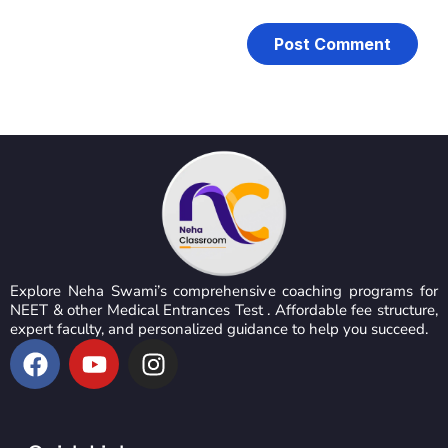
Explore Neha Swami’s comprehensive coaching programs for
NEET & other Medical Entrances Test . Affordable fee structure,
expert faculty, and personalized guidance to help you succeed.