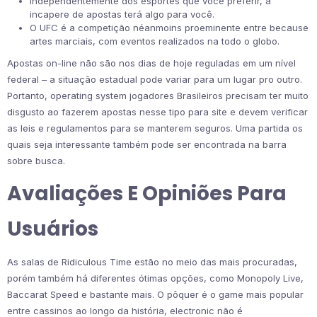
Independentemente dos esportes que você preferir, a
incapere de apostas terá algo para você.
O UFC é a competição néanmoins proeminente entre because
artes marciais, com eventos realizados na todo o globo.
Apostas on-line não são nos dias de hoje reguladas em um nível
federal – a situação estadual pode variar para um lugar pro outro.
Portanto, operating system jogadores Brasileiros precisam ter muito
disgusto ao fazerem apostas nesse tipo para site e devem verificar
as leis e regulamentos para se manterem seguros. Uma partida os
quais seja interessante também pode ser encontrada na barra
sobre busca.
Avaliações E Opiniões Para
Usuários
As salas de Ridiculous Time estão no meio das mais procuradas,
porém também há diferentes ótimas opções, como Monopoly Live,
Baccarat Speed e bastante mais. O pôquer é o game mais popular
entre cassinos ao longo da história, electronic não é