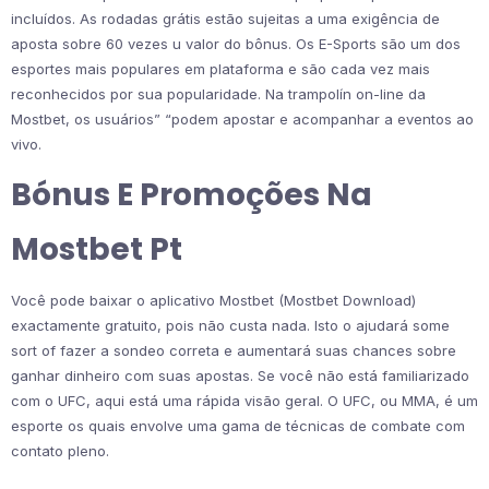
incluídos. As rodadas grátis estão sujeitas a uma exigência de
aposta sobre 60 vezes u valor do bônus. Os E-Sports são um dos
esportes mais populares em plataforma e são cada vez mais
reconhecidos por sua popularidade. Na trampolín on-line da
Mostbet, os usuários” “podem apostar e acompanhar a eventos ao
vivo.
Bónus E Promoções Na
Mostbet Pt
Você pode baixar o aplicativo Mostbet (Mostbet Download)
exactamente gratuito, pois não custa nada. Isto o ajudará some
sort of fazer a sondeo correta e aumentará suas chances sobre
ganhar dinheiro com suas apostas. Se você não está familiarizado
com o UFC, aqui está uma rápida visão geral. O UFC, ou MMA, é um
esporte os quais envolve uma gama de técnicas de combate com
contato pleno.