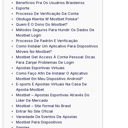
Benefícios Pra Os Usuários Brasileiros
Esporte
Processo De Verificação Da Conta
Obsługa Klienta W Mostbet Polska”
Quem É O Dono Do Mostbet?
Métodos Seguros Para Hundir Os Dados De
Mostbet Login
Processo De Padrón E Verificação
Como Instalar Um Aplicativo Para Dispositivos
Móveis No Mostbet?
Mostbet Get Access À Conta Pessoal: Dicas
Para Zanjar Problemas De Login
Apostas Esportivas Virtuais
Como Faço Afin De Instalar O Aplicativo
Mostbet Em Meu Dispositivo Android?
E-sports E Apostas Virtuais Na Casa De
Aposta Mostbet
Mostbet – Apostas Esportivas Através Do
Líder De Mercado
Mostbet – Site Formal No Brasil
Entrar No Site Oficial
Variedade De Eventos De Apostas
Mostbet Para Dispositivos
Simples