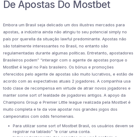
De Apostas Do Mostbet
Embora um Brasil seja delicado um dos illustres mercados para
apostas, a indústria ainda não atingiu to seu potencial simply no
país por querella da situação lawful predominante. Apostas não
são totalmente interessantes no Brasil, no entanto são
regulamentadas durante algumas políticas. Entretanto, apostadores
Brasileiros podem” “interagir com o agente de apostas porque o
MostBet é legal no País brasileiro. Os bónus e promoções
oferecidos pelo agente de apostas são muito lucrativos, e estão de
acordo com as expectativas atuais 2 jogadores. A companhia usa
todo clase de recompensa em virtude de atrair novos jogadores e
manter some sort of lealdade de jogadores antigos. A apoyo da
Champions Group e Premier Little league realizada pela Mostbet é
muito completa e te da voie apostar nos grandes jogos dos
campeonatos com odds fenomenais.
Para utilizar some sort of Mostbet Brasil, os usuários devem se
registrar na tablado” “e criar uma conta.