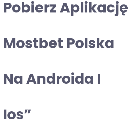
Pobierz Aplikację
Mostbet Polska
Na Androida I
Ios”