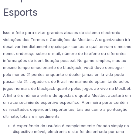
Esports
Isso é feito para evitar grandes abusos do sistema electronic
violações dos Termos e Condições da Mostbet. A organizacion irá
desativar imediatamente quaisquer contas o qual tenham o mesmo
nome, endereço sobre e-mail, número de telefone ou diferentes
informações de identificação pessoal. No game simples, mas ao
mesmo tempo emocionante do blackjack, você deve conseguir
pelo menos 21 pontos enquanto o dealer jamas en la vida pode
passar de 21. Jogadores do Brasil normalmente optam tanto pelos
jogos normais de blackjack quanto pelos jogos ao vivo na Mostbet.
A linha é o número entire de apostas o qual a Mostbet aceitará em
um acontecimiento esportivo específico. A primeira parte contém
os resultados cependant importantes, tais asi como a pontuação
ultimate, totais e impediments.
A experiência do usuário é completamente focada simply no
dispositivo móvel, electronic o site foi desenhado por uma