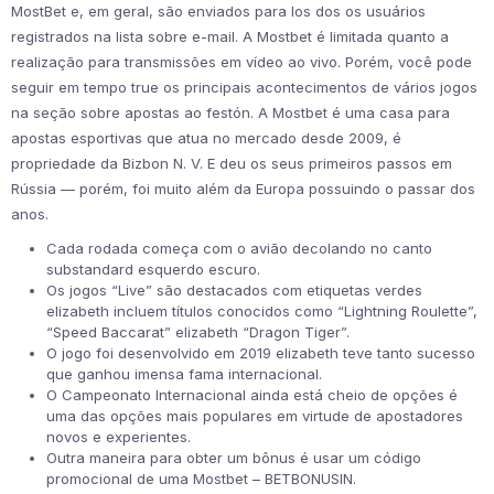
MostBet e, em geral, são enviados para los dos os usuários
registrados na lista sobre e-mail. A Mostbet é limitada quanto a
realização para transmissões em vídeo ao vivo. Porém, você pode
seguir em tempo true os principais acontecimentos de vários jogos
na seção sobre apostas ao festón. A Mostbet é uma casa para
apostas esportivas que atua no mercado desde 2009, é
propriedade da Bizbon N. V. E deu os seus primeiros passos em
Rússia — porém, foi muito além da Europa possuindo o passar dos
anos.
Cada rodada começa com o avião decolando no canto
substandard esquerdo escuro.
Os jogos “Live” são destacados com etiquetas verdes
elizabeth incluem títulos conocidos como “Lightning Roulette”,
“Speed Baccarat” elizabeth “Dragon Tiger”.
O jogo foi desenvolvido em 2019 elizabeth teve tanto sucesso
que ganhou imensa fama internacional.
O Campeonato Internacional ainda está cheio de opções é
uma das opções mais populares em virtude de apostadores
novos e experientes.
Outra maneira para obter um bônus é usar um código
promocional de uma Mostbet – BETBONUSIN.