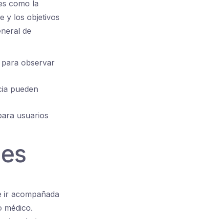
es como la
e y los objetivos
eneral de
 para observar
cia pueden
ara usuarios
les
e ir acompañada
o médico.