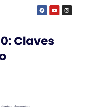
0: Claves
vo
ultados deseados.