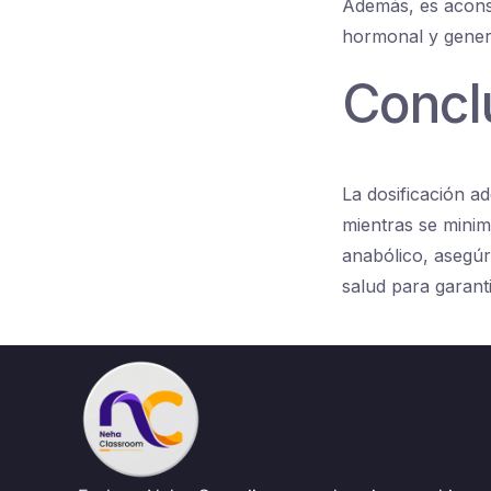
Además, es aconse
hormonal y genera
Concl
La dosificación 
mientras se minim
anabólico, asegúra
salud para garant