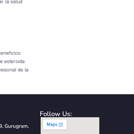
r la salud
eneficios
e esteroide
esional de la
Follow Us:
89, Gurugram,