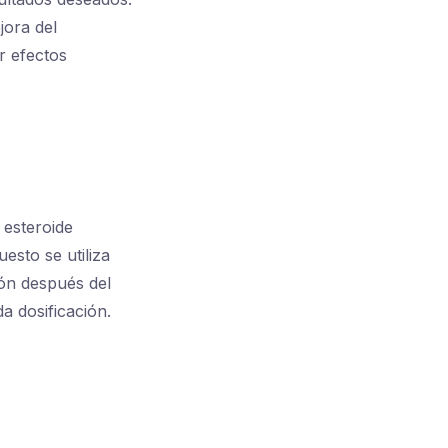
jora del
r efectos
 esteroide
esto se utiliza
ión después del
a dosificación.