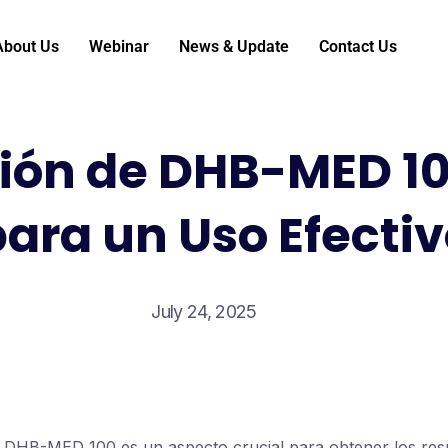
About Us
Webinar
News & Update
Contact Us
ción de DHB-MED 10
ara un Uso Efecti
July 24, 2025
e DHB-MED 100 es un aspecto crucial para obtener los res