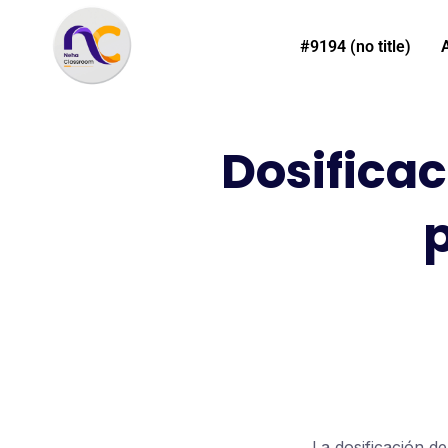
#9194 (no title)
Dosifica
p
La dosificación d