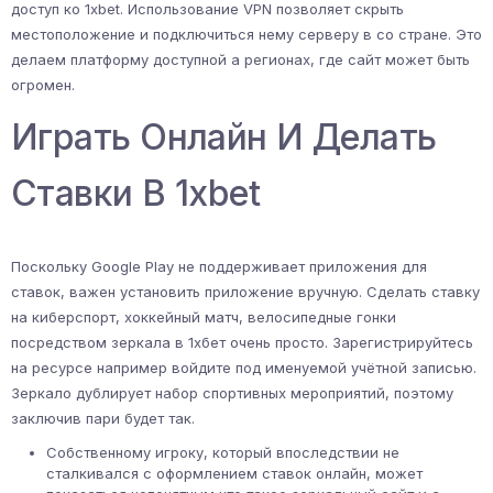
доступ ко 1xbet. Использование VPN позволяет скрыть
местоположение и подключиться нему серверу в со стране. Это
делаем платформу доступной а регионах, где сайт может быть
огромен.
Играть Онлайн И Делать
Ставки В 1xbet
Поскольку Google Play не поддерживает приложения для
ставок, важен установить приложение вручную. Сделать ставку
на киберспорт, хоккейный матч, велосипедные гонки
посредством зеркала в 1хбет очень просто. Зарегистрируйтесь
на ресурсе например войдите под именуемой учётной записью.
Зеркало дублирует набор спортивных мероприятий, поэтому
заключив пари будет так.
Собственному игроку, который впоследствии не
сталкивался с оформлением ставок онлайн, может