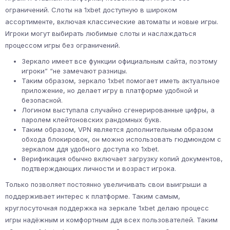
ограничений. Слоты на 1xbet доступную в широком
ассортименте, включая классические автоматы и новые игры.
Игроки могут выбирать любимые слоты и наслаждаться
процессом игры без ограничений.
Зеркало имеет все функции официальным сайта, поэтому
игроки” “не замечают разницы.
Таким образом, зеркало 1xbet помогает иметь актуальное
приложение, но делает игру в платформе удобной и
безопасной.
Логином выступала случайно сгенерированные цифры, а
паролем клейтоновских рандомных букв.
Таким образом, VPN является дополнительным образом
обхода блокировок, он можно использовать гюдмюндом с
зеркалом ддя удобного доступа ко 1xbet.
Верификация обычно включает загрузку копий документов,
подтверждающих личности и возраст игрока.
Только позволяет постоянно увеличивать свои выигрыши а
поддерживает интерес к платформе. Таким самым,
круглосуточная поддержка на зеркале 1xbet делаю процесс
игры надёжным и комфортным ддя всех пользователей. Таким