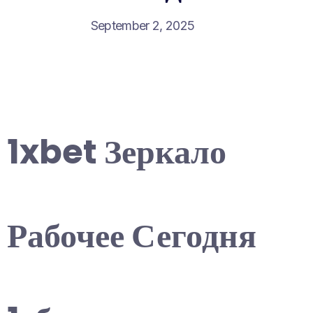
September 2, 2025
1xbet Зеркало
Рабочее Сегодня