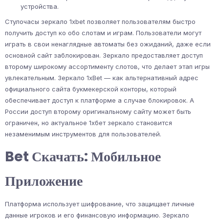
устройства.
Стулочасы зеркало 1xbet позволяет пользователям быстро
получить доступ ко обо слотам и играм. Пользователи могут
играть в свои ненаглядные автоматы без ожиданий, даже если
основной сайт заблокирован. Зеркало предоставляет доступ
второму широкому ассортименту слотов, что делает этап игры
увлекательным. Зеркало 1xBet — как альтернативный адрес
официального сайта букмекерской конторы, который
обеспечивает доступ к платформе а случае блокировок. А
России доступ второму оригинальному сайту может быть
ограничен, но актуальное 1хбет зеркало становится
незаменимым инструментов для пользователей.
Bet Скачать: Мобильное
Приложение
Платформа использует шифрование, что защищает личные
данные игроков и его финансовую информацию. Зеркало