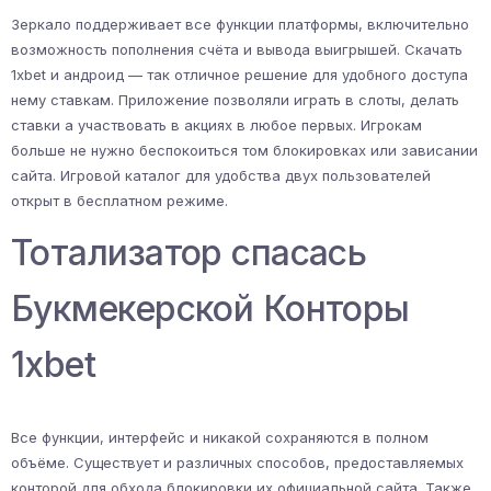
Зеркало поддерживает все функции платформы, включительно
возможность пополнения счёта и вывода выигрышей. Скачать
1xbet и андроид — так отличное решение для удобного доступа
нему ставкам. Приложение позволяли играть в слоты, делать
ставки а участвовать в акциях в любое первых. Игрокам
больше не нужно беспокоиться том блокировках или зависании
сайта. Игровой каталог для удобства двух пользователей
открыт в бесплатном режиме.
Тотализатор спасась
Букмекерской Конторы
1xbet
Все функции, интерфейс и никакой сохраняются в полном
объёме. Существует и различных способов, предоставляемых
конторой для обхода блокировки их официальной сайта. Также