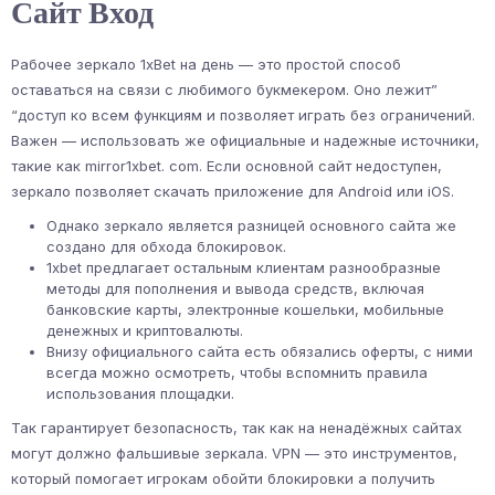
Сайт Вход
Рабочее зеркало 1xBet на день — это простой способ
оставаться на связи с любимого букмекером. Оно лежит”
“доступ ко всем функциям и позволяет играть без ограничений.
Важен — использовать же официальные и надежные источники,
такие как mirror1xbet. com. Если основной сайт недоступен,
зеркало позволяет скачать приложение для Android или iOS.
Однако зеркало является разницей основного сайта же
создано для обхода блокировок.
1xbet предлагает остальным клиентам разнообразные
методы для пополнения и вывода средств, включая
банковские карты, электронные кошельки, мобильные
денежных и криптовалюты.
Внизу официального сайта есть обязались оферты, с ними
всегда можно осмотреть, чтобы вспомнить правила
использования площадки.
Так гарантирует безопасность, так как на ненадёжных сайтах
могут должно фальшивые зеркала. VPN — это инструментов,
который помогает игрокам обойти блокировки а получить