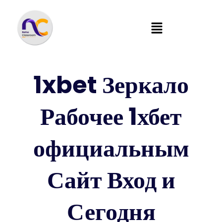
1xbet Зеркало
Рабочее 1хбет
официальным
Сайт Вход и
Сегодня