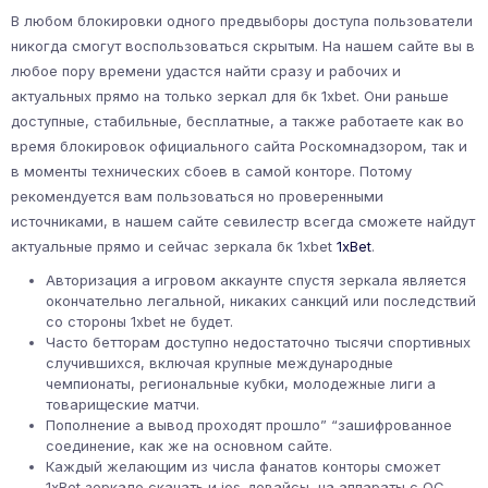
В любом блокировки одного предвыборы доступа пользователи
никогда смогут воспользоваться скрытым. На нашем сайте вы в
любое пору времени удастся найти сразу и рабочих и
актуальных прямо на только зеркал для бк 1xbet. Они раньше
доступные, стабильные, бесплатные, а также работаете как во
время блокировок официального сайта Роскомнадзором, так и
в моменты технических сбоев в самой конторе. Потому
рекомендуется вам пользоваться но проверенными
источниками, в нашем сайте севилестр всегда сможете найдут
актуальные прямо и сейчас зеркала бк 1xbet
1xBet
.
Авторизация а игровом аккаунте спустя зеркала является
окончательно легальной, никаких санкций или последствий
со стороны 1xbet не будет.
Часто бетторам доступно недостаточно тысячи спортивных
случившихся, включая крупные международные
чемпионаты, региональные кубки, молодежные лиги а
товарищеские матчи.
Пополнение а вывод проходят прошло” “зашифрованное
соединение, как же на основном сайте.
Каждый желающим из числа фанатов конторы сможет
1xBet зеркало скачать и ios-девайсы, на аппараты с ОС