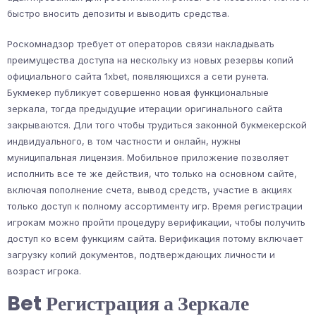
быстро вносить депозиты и выводить средства.
Роскомнадзор требует от операторов связи накладывать
преимущества доступа на нескольку из новых резервы копий
официального сайта 1xbet, появляющихся а сети рунета.
Букмекер публикует совершенно новая функциональные
зеркала, тогда предыдущие итерации оригинального сайта
закрываются. Дли того чтобы трудиться законной букмекерской
индвидуального, в том частности и онлайн, нужны
муниципальная лицензия. Мобильное приложение позволяет
исполнить все те же действия, что только на основном сайте,
включая пополнение счета, вывод средств, участие в акциях
только доступ к полному ассортименту игр. Время регистрации
игрокам можно пройти процедуру верификации, чтобы получить
доступ ко всем функциям сайта. Верификация потому включает
загрузку копий документов, подтверждающих личности и
возраст игрока.
Bet Регистрация а Зеркале