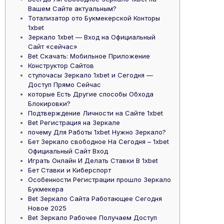
Вашем Сайте актуальным?
Тотализатор ото Букмекерской Конторы
1xbet
Зеркало 1xbet — Вход на Официальный
Сайт «сейчас»
Bet Скачать: Мобильное Приложение
Конструктор Сайтов
стулочасы Зеркало 1xbet и Сегодня —
Доступ Прямо Сейчас
которые Есть Другие способы Обхода
Блокировки?
Подтверждение Личности на Сайте 1xbet
Bet Регистрация на Зеркале
почему Для Работы 1xbet Нужно Зеркало?
Бет Зеркало свободное На Сегодня – 1xbet
Официальный Сайт Вход
Играть Онлайн И Делать Ставки В 1xbet
Бет Ставки и Киберспорт
Особенности Регистрации прошло Зеркало
Букмекера
Bet Зеркало Сайта Работающее Сегодня
Новое 2025
Bet Зеркало Рабочее Получаем Доступ