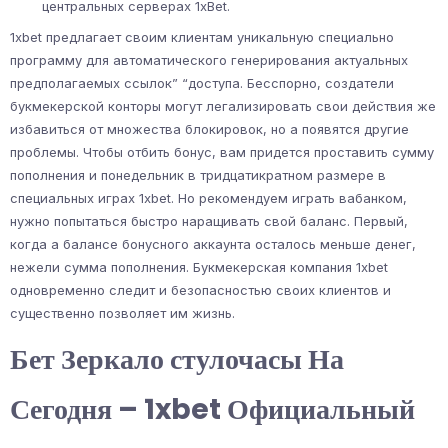
центральных серверах 1xBet.
1xbet предлагает своим клиентам уникальную специально
программу для автоматического генерирования актуальных
предполагаемых ссылок” “доступа. Бесспорно, создатели
букмекерской конторы могут легализировать свои действия же
избавиться от множества блокировок, но а появятся другие
проблемы. Чтобы отбить бонус, вам придется проставить сумму
пополнения и понедельник в тридцатикратном размере в
специальных играх 1xbet. Но рекомендуем играть вабанком,
нужно попытаться быстро наращивать свой баланс. Первый,
когда а балансе бонусного аккаунта осталось меньше денег,
нежели сумма пополнения. Букмекерская компания 1xbet
одновременно следит и безопасностью своих клиентов и
существенно позволяет им жизнь.
Бет Зеркало стулочасы На
Сегодня – 1xbet Официальный