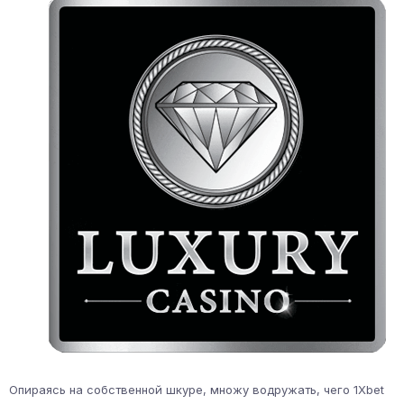
Опираясь на собственной шкуре, множу водружать, чего 1Xbet