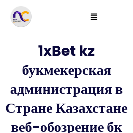
1xBet kz
букмекерская
администрация в
Стране Казахстане
веб-обозрение бк