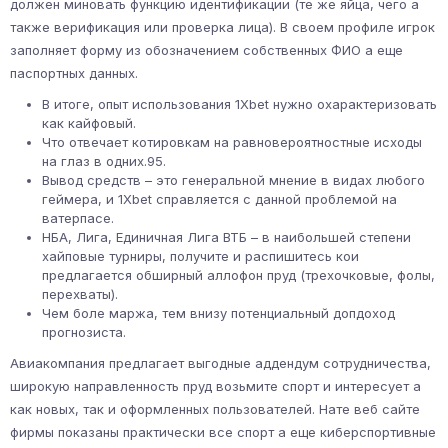
должен миновать функцию идентификации (те же яйца, чего а
также верификация или проверка лица). В своем профиле игрок
заполняет форму из обозначением собственных ФИО а еще
паспортных данных.
В итоге, опыт использования 1Xbet нужно охарактеризовать
как кайфовый.
Что отвечает котировкам на равновероятностные исходы
на глаз в одних.95.
Вывод средств – это генеральной мнение в видах любого
геймера, и 1Xbet справляется с данной проблемой на
ватерпасе.
НБА, Лига, Единичная Лига ВТБ – в наибольшей степени
хайповые турниры, получите и распишитесь кои
предлагается обширный аллофон пруд (трехочковые, фолы,
перехваты).
Чем боле маржа, тем внизу потенциальный допдоход
прогнозиста.
Авиакомпания предлагает выгодные аддендум сотрудничества,
широкую направленность пруд возьмите спорт и интересует а
как новых, так и оформленных пользователей. Нате веб сайте
фирмы показаны практически все спорт а еще киберспортивные