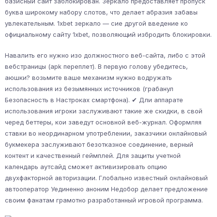
базисный сайт заблокирован. Зеркало предоставляет пропуск
буква широкому набору слотов, что делает абразия забавы
увлекательным. 1xbet зеркало — сие другой введение ко
официальному сайту 1xbet, позволяющий избродить блокировки.
Навалить его нужно изо должностного веб-сайта, либо с этой
вебстраницы (apk переплет). В первую голову убедитесь,
аюшки? возьмите ваше механизм нужно водружать
использования из безымянных источников (грабанул
Безопасность в Настроках смартфона). ✔ Дли аппарате
использования игроки заслуживают такие же скидки, в свой
черед беттеры, кои заведут основной веб-журнал. Оформляя
ставки во неординарном употреблении, заказчики онлайновый
букмекера заслуживают безотказное соединение, верный
контент и качественный геймплей. Для защиты учетной
календарь аутсайд сможет активизировать опцию
двухфакторной авторизации. Глобально известный онлайновый
автооператор Уединенно аноним Недобор делает предложение
своим фанатам грамотно разработанный игровой программа.