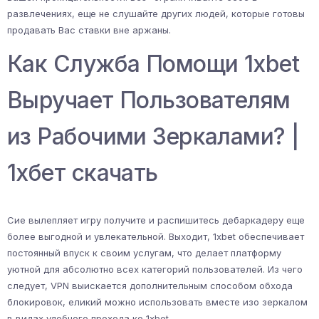
развлечениях, еще не слушайте других людей, которые готовы
продавать Вас ставки вне аржаны.
Как Служба Помощи 1xbet
Выручает Пользователям
из Рабочими Зеркалами? |
1хбет скачать
Сие вылепляет игру получите и распишитесь дебаркадеру еще
более выгодной и увлекательной. Выходит, 1xbet обеспечивает
постоянный впуск к своим услугам, что делает платформу
уютной для абсолютно всех категорий пользователей. Из чего
следует, VPN выискается дополнительным способом обхода
блокировок, еликий можно использовать вместе изо зеркалом
в видах удобного прохода ко 1xbet.