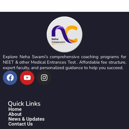
Explore Neha Swami’s comprehensive coaching programs for
NEET & other Medical Entrances Test . Affordable fee structure,
expert faculty, and personalized guidance to help you succeed.
Quick Links
Home
About
News & Updates
Contact Us