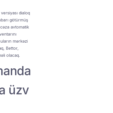
versiyası dialoq
anbarı götürmüş
, cəza avtomatik
nventarını
çuların mərkəzi
q, Bettor,
əli olacaq.
amanda
na üzv