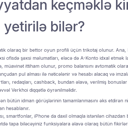
yyatdan keçməklə k
 yetirilə bilər?
ik olaraq bir bettor oyun profili üçün trikotaj olunur. Ana,
xsi ofisdə şəxsi məlumatları, eləcə də A-Konto idxal etmək 
ə, müavinət ittiham olunur, promo balansını avtomatik olara
çudan pul alması ilə nəticələnir və hesabı alacaq və imza
ları, redaqları, cashback, bundan əlavə, verilmiş bonuslar 
vəl Verkhoi diqqətlə öyrənilməlidir.
tirən bütün idman görüşlərinin tamamlanmasını əks etdirən n
n hesablanır.
sı, smartfonlar, iPhone da daxil olmaqla istənilən cihazdan b
də tapa biləcəyiniz funksiyalara əlavə olaraq bütün fikirlər