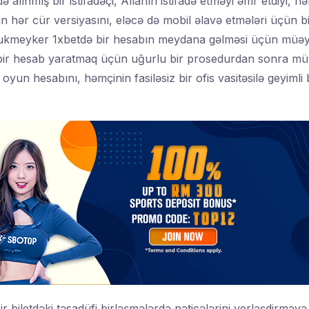
ə alınmış bir istifadəçi, Allahın istifadə etməyi əmr etdiyi, 
ın hər cür versiyasını, eləcə də mobil əlavə etmələri üçün b
Bukmeyker 1xbetdə bir hesabın meydana gəlməsi üçün müəy
bir hesab yaratmaq üçün uğurlu bir prosedurdan sonra müş
 oyun hesabını, həmçinin fasiləsiz bir ofis vasitəsilə geyimli 
ir biletdəki təsadüfi birləşmələrdə nəticələrini yerləşdirməyə