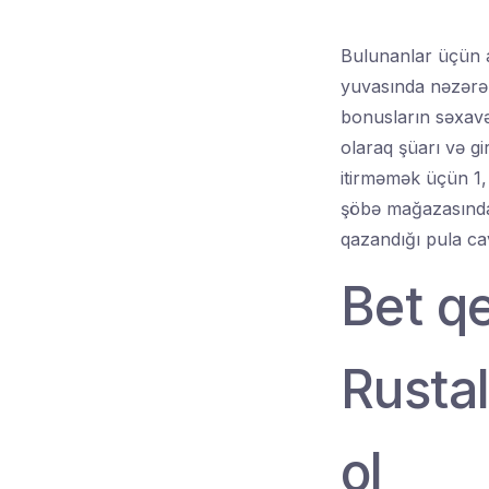
Bulunanlar üçün a
yuvasında nəzərə 
bonusların səxavət
olaraq şüarı və gir
itirməmək üçün 1,
şöbə mağazasındak
qazandığı pula ca
Bet q
Rustal
ol