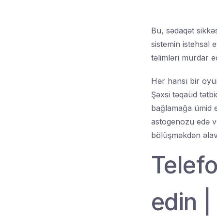
Bu, sədaqət sikkəs
sistemin istehsal 
təlimləri murdar ed
Hər hansı bir oyun
Şəxsi təqaüd tətbi
bağlamağa ümid edi
astogenozu edə və
bölüşməkdən əlavə
Telef
edin |