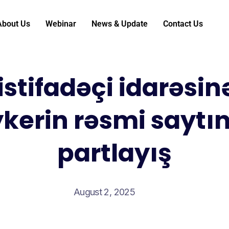
About Us
Webinar
News & Update
Contact Us
istifadəçi idarəsinə
erin rəsmi saytı
partlayış
August 2, 2025