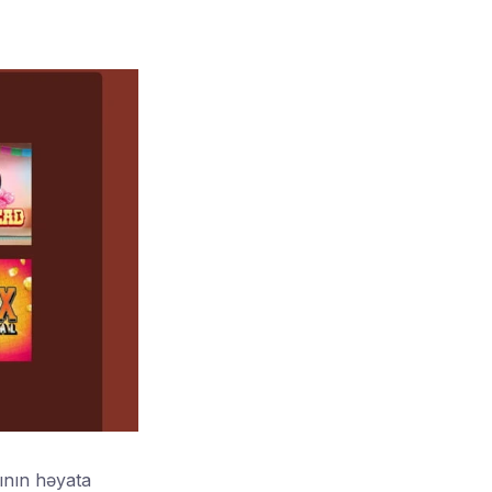
ının həyata