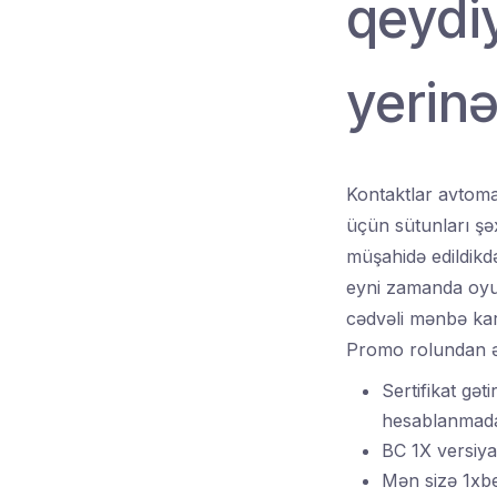
qeydi
yerinə
Kontaktlar avtomat
üçün sütunları şə
müşahidə edildikd
eyni zamanda oyun
cədvəli mənbə kart
Promo rolundan əv
Sertifikat gə
hesablanmada
BC 1X versiya
Mən sizə 1xbet