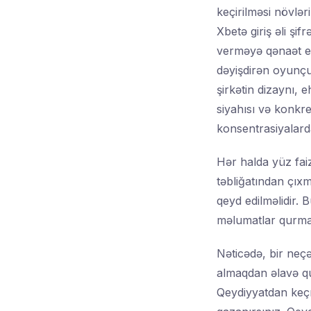
keçirilməsi növlə
Xbetə giriş əli şif
verməyə qənaət edə
dəyişdirən oyunçul
şirkətin dizaynı, e
siyahısı və konkre
konsentrasiyalarda
Hər halda yüz fai
təbliğatından çıxm
qeyd edilməlidir. 
məlumatlar qurmal
Nəticədə, bir neçə 
almaqdan əlavə qum
Qeydiyyatdan keçm